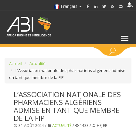
Français
MOTS CLÉS
Accueil
Actualité
L’Association nationale des pharmaciens algériens admise
en tant que membre de la FIP
SÉLECTIONNEZ UN/DES SECTEURS
L’ASSOCIATION NATIONALE DES
SÉLECTIONNEZ UN DOSSIER
PHARMACIENS ALGÉRIENS
ADMISE EN TANT QUE MEMBRE
SELECTIONNEZ UNE SECTION
DE LA FIP
31 AOÛT 2024 /
ACTUALITÉ
/
1433 /
HEJER
SÉLECTIONNEZ UNE CATÉGORIE