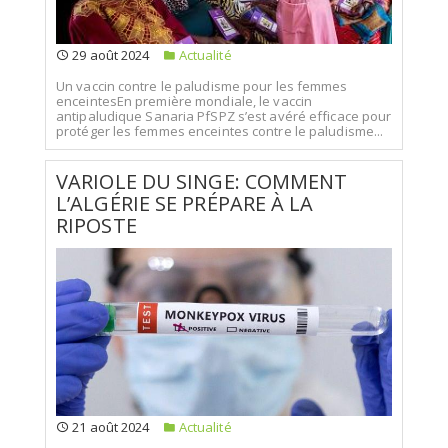
29 août 2024
Actualité
Un vaccin contre le paludisme pour les femmes
enceintesEn première mondiale, le vaccin
antipaludique Sanaria PfSPZ s’est avéré efficace pour
protéger les femmes enceintes contre le paludisme...
VARIOLE DU SINGE: COMMENT
L’ALGÉRIE SE PRÉPARE À LA
RIPOSTE
21 août 2024
Actualité