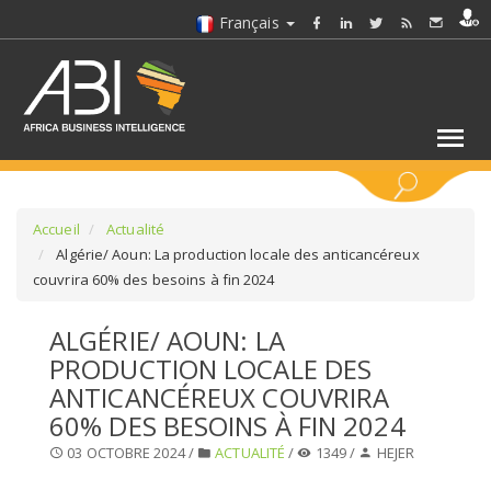
Français
MOTS CLÉS
Accueil
Actualité
Algérie/ Aoun: La production locale des anticancéreux
couvrira 60% des besoins à fin 2024
SÉLECTIONNEZ UN/DES SECTEURS
ALGÉRIE/ AOUN: LA
SÉLECTIONNEZ UN DOSSIER
PRODUCTION LOCALE DES
ANTICANCÉREUX COUVRIRA
SELECTIONNEZ UNE SECTION
60% DES BESOINS À FIN 2024
03 OCTOBRE 2024 /
ACTUALITÉ
/
1349 /
HEJER
SÉLECTIONNEZ UNE CATÉGORIE