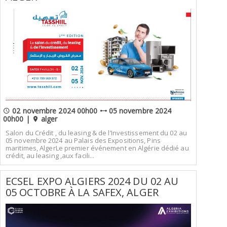
02 novembre 2024 00h00
05 novembre 2024
00h00 |
alger
Salon du Crédit , du leasing & de l’Investissement du 02 au
05 novembre 2024 au Palais des Expositions, Pins
maritimes, AlgerLe premier événement en Algérie dédié au
crédit, au leasing ,aux facili...
ECSEL EXPO ALGIERS 2024 DU 02 AU
05 OCTOBRE À LA SAFEX, ALGER