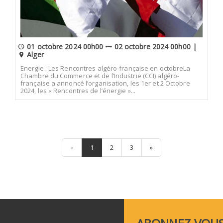
01 octobre 2024 00h00
02 octobre 2024 00h00 |
Alger
Energie : Les Rencontres algéro-française en octobreLa
Chambre du Commerce et de l’Industrie (CCI) algéro-
française a annoncé l’organisation, les 1er et 2 Octobre
2024, les « Rencontres de l’énergie »...
«
1
2
3
»