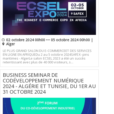
02 octobre 2024 00h00
05 octobre 2024 00h00 |
Alger
LE PLUS GRAND SALON DU E-COMMERCEET DES SERVICES
EN LIGNE EN AFRIQUEDu 2 au 5 octobre 2024SAFEX- pins
maritimes - AlgerLe salon ECSEL 2023 a été un succès
retentissant avec plus de 40 000 visiteurs, s...
BUSINESS SEMINAR DE
CODÉVELOPPEMENT NUMÉRIQUE
2024 - ALGÉRIE ET TUNISIE, DU 1ER AU
31 OCTOBRE 2024