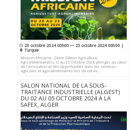
20 octobre 2024 00h00
25 octobre 2024 00h00 |
Turquie
Mission Africaine - 2ème Édition Agriculture
AgroalimentaireDu 12 au 25 Octobre 2024, plongez au cœur
de l'innovation et des opportunités dans les secteurs
agricoles et agroalimentaires lors de cet év...
SALON NATIONAL DE LA SOUS-
TRAITANCE INDUSTRIELLE (ALGEST)
DU 02 AU 05 OCTOBRE 2024 À LA
SAFEX, ALGER