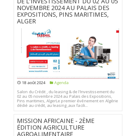
DE L’INVESTISSEMENT DU 02 AU 05
NOVEMBRE 2024 AU PALAIS DES
EXPOSITIONS, PINS MARITIMES,
ALGER
18 août 2024
Agenda
Salon du Crédit , du leasing & de l’Investissement du
02 au 05 novembre 2024 au Palais des Expositions,
Pins maritimes, AlgerLe premier événement en Algérie
dédié au crédit, au leasing ,aux facili...
MISSION AFRICAINE - 2ÈME
ÉDITION AGRICULTURE
AGROALIMENTAIRE