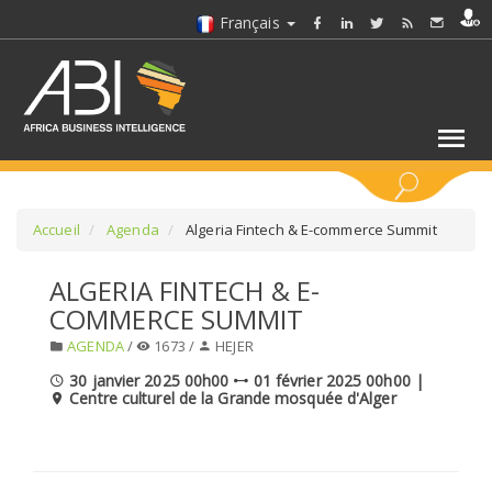
Français
MOTS CLÉS
Accueil
Agenda
Algeria Fintech & E-commerce Summit
ALGERIA FINTECH & E-
SÉLECTIONNEZ UN/DES SECTEURS
COMMERCE SUMMIT
AGENDA
/
1673 /
HEJER
SÉLECTIONNEZ UN DOSSIER
30 janvier 2025 00h00
01 février 2025 00h00 |
Centre culturel de la Grande mosquée d'Alger
SELECTIONNEZ UNE SECTION
SÉLECTIONNEZ UNE CATÉGORIE