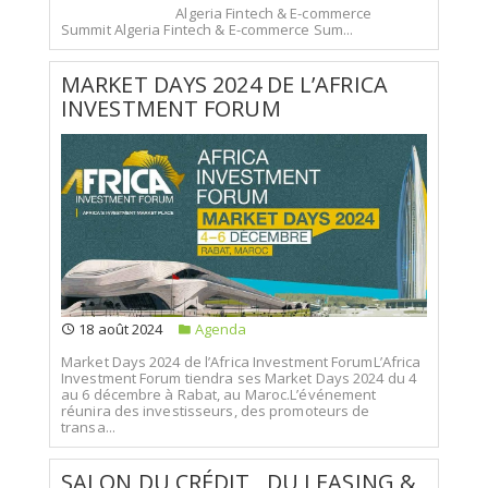
Algeria Fintech & E-commerce
Summit Algeria Fintech & E-commerce Sum...
MARKET DAYS 2024 DE L’AFRICA
INVESTMENT FORUM
18 août 2024
Agenda
Market Days 2024 de l’Africa Investment ForumL’Africa
Investment Forum tiendra ses Market Days 2024 du 4
au 6 décembre à Rabat, au Maroc.L’événement
réunira des investisseurs, des promoteurs de
transa...
SALON DU CRÉDIT , DU LEASING &