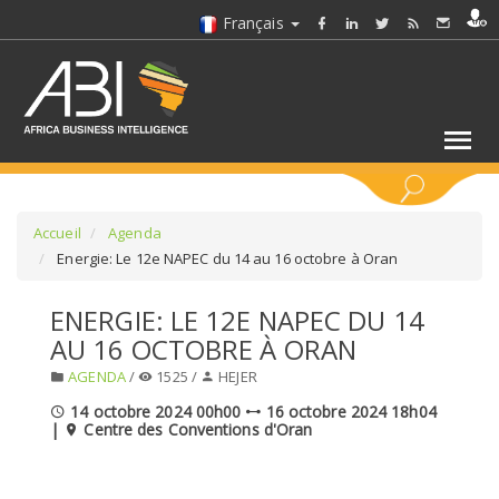
Français
MOTS CLÉS
Accueil
Agenda
Energie: Le 12e NAPEC du 14 au 16 octobre à Oran
SÉLECTIONNEZ UN/DES SECTEURS
ENERGIE: LE 12E NAPEC DU 14
AU 16 OCTOBRE À ORAN
SÉLECTIONNEZ UN DOSSIER
AGENDA
/
1525 /
HEJER
14 octobre 2024 00h00
16 octobre 2024 18h04
SELECTIONNEZ UNE SECTION
|
Centre des Conventions d'Oran
SÉLECTIONNEZ UNE CATÉGORIE