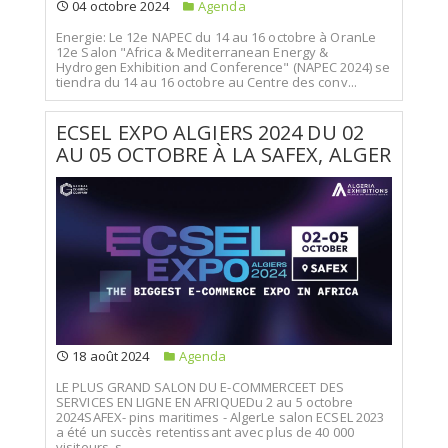
04 octobre 2024
Agenda
Energie: Le 12e NAPEC du 14 au 16 octobre à OranLe
12e Salon "Africa & Mediterranean Energy &
Hydrogen Exhibition and Conference" (NAPEC 2024) se
tiendra du 14 au 16 octobre au Centre des conv...
ECSEL EXPO ALGIERS 2024 DU 02
AU 05 OCTOBRE À LA SAFEX, ALGER
18 août 2024
Agenda
LE PLUS GRAND SALON DU E-COMMERCEET DES
SERVICES EN LIGNE EN AFRIQUEDu 2 au 5 octobre
2024SAFEX- pins maritimes - AlgerLe salon ECSEL 2023
a été un succès retentissant avec plus de 40 000
visiteurs, s...