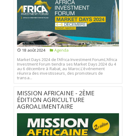
18 août 2024
Agenda
Market Days 2024 de l’Africa Investment ForumL’Africa
Investment Forum tiendra ses Market Days 2024 du 4
au 6 décembre à Rabat, au Maroc.L’événement
réunira des investisseurs, des promoteurs de
transa...
MISSION AFRICAINE - 2ÈME
ÉDITION AGRICULTURE
AGROALIMENTAIRE