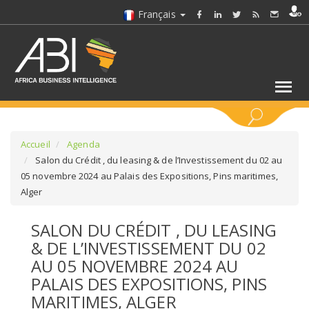
Français
MOTS CLÉS
Accueil
Agenda
Salon du Crédit , du leasing & de l’Investissement du 02 au
05 novembre 2024 au Palais des Expositions, Pins maritimes,
SÉLECTIONNEZ UN/DES SECTEURS
Alger
SÉLECTIONNEZ UN DOSSIER
SALON DU CRÉDIT , DU LEASING
& DE L’INVESTISSEMENT DU 02
SELECTIONNEZ UNE SECTION
AU 05 NOVEMBRE 2024 AU
PALAIS DES EXPOSITIONS, PINS
SÉLECTIONNEZ UNE CATÉGORIE
MARITIMES, ALGER