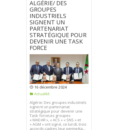
ALGÉRIE/ DES
GROUPES
INDUSTRIELS
SIGNENT UN
PARTENARIAT
STRATÉGIQUE POUR
DEVENIR UNE TASK
FORCE
16 décembre 2024
Actualité
Algérie: Des groupes industriels
signent un partenariat
stratégique pour devenir une
Task forceLes groupes
« MADAR », « ACS » « SNS » et
« AGM » ont signé, ce lundi, trois
accords-cadres leur permetta...