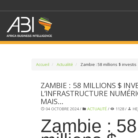
Accueil
Actualité
Zambie : 58 millions $ investi
SÉLECTIONNEZ UN/DE
ZAMBIE : 58 MILLIONS $ INV
L’INFRASTRUCTURE NUMÉRI
SELECTIONNEZ UNE S
MAIS…
04 OCTOBRE 2024 /
ACTUALITÉ
/
1128 /
HE
Zambie : 58