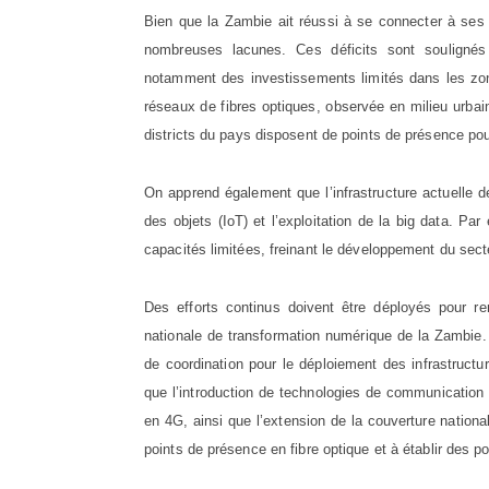
Bien que la Zambie ait réussi à se connecter à ses hu
nombreuses lacunes. Ces déficits sont soulignés 
notamment des investissements limités dans les zon
réseaux de fibres optiques, observée en milieu urba
districts du pays disposent de points de présence pour
On apprend également que l’infrastructure actuelle d
des objets (IoT) et l’exploitation de la big data. P
capacités limitées, freinant le développement du sec
Des efforts continus doivent être déployés pour renf
nationale de transformation numérique de la Zambie. 
de coordination pour le déploiement des infrastructu
que l’introduction de technologies de communication p
en 4G, ainsi que l’extension de la couverture nationa
points de présence en fibre optique et à établir des p