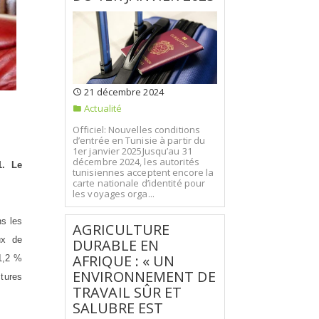
21 décembre 2024
Actualité
Officiel: Nouvelles conditions
d’entrée en Tunisie à partir du
1er janvier 2025Jusqu’au 31
décembre 2024, les autorités
1. Le
tunisiennes acceptent encore la
carte nationale d’identité pour
les voyages orga...
ns les
AGRICULTURE
ux de
DURABLE EN
AFRIQUE : « UN
31,2 %
ENVIRONNEMENT DE
ctures
TRAVAIL SÛR ET
SALUBRE EST