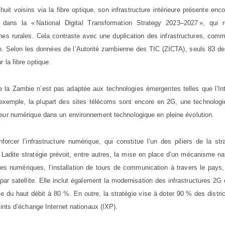
it voisins via la fibre optique, son infrastructure intérieure présente enc
dans la « National Digital Transformation Strategy 2023–2027 », qui r
es rurales. Cela contraste avec une duplication des infrastructures, comm
in. Selon les données de l’Autorité zambienne des TIC (ZICTA), seuls 83 d
 la fibre optique.
e la Zambie n’est pas adaptée aux technologies émergentes telles que l’In
ar exemple, la plupart des sites télécoms sont encore en 2G, une technolog
teur numérique dans un environnement technologique en pleine évolution.
orcer l’infrastructure numérique, qui constitue l’un des piliers de la str
Ladite stratégie prévoit, entre autres, la mise en place d’un mécanisme na
res numériques, l’installation de tours de communication à travers le pays,
ar satellite. Elle inclut également la modernisation des infrastructures 2G
le du haut débit à 80 %. En outre, la stratégie vise à doter 90 % des distri
oints d’échange Internet nationaux (IXP).