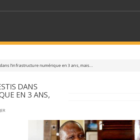
MOTS CLÉS
s dans l’infrastructure numérique en 3 ans, mais…
S SECTEURS
SÉLECTIONNEZ UN DOSSIER
ESTIS DANS
QUE EN 3 ANS,
ECTION
SÉLECTIONNEZ UNE CATÉGORIE
SÉLECTIO
JER