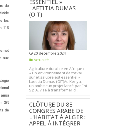
ESSENTIEL »
ore de
LAETITIA DUMAS
(OIT)
évèle
e les
es 116
ternet
20 décembre 2024
ie aux
Actualité
Agriculture durable en Afrique :
« Un environnement de travail
sûr et salubre est essentiel »
atégie
Laetitia Dumas (OIT)Au Kenya,
un ambitieux projet lancé par Eni
tional
S.p.A. vise à transformer d...
 ainsi
CLÔTURE DU 8E
 et 3G
CONGRÈS ARABE DE
cts de
L'HABITAT À ALGER :
APPEL À INTÉGRER