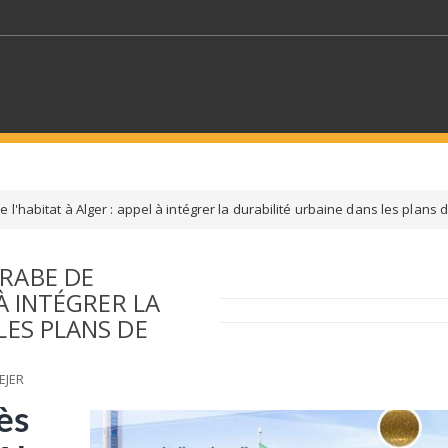
MOTS CLÉS
l'habitat à Alger : appel à intégrer la durabilité urbaine dans les plans
S SECTEURS
SÉLECTIONNEZ UN DOSSIER
RABE DE
 À INTÉGRER LA
ECTION
SÉLECTIONNEZ UNE CATÉGORIE
SÉLECTIO
LES PLANS DE
EJER
ès