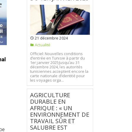
21 décembre 2024
Actualité
Officiel: Nouvelles conditions
d’entrée en Tunisie à partir du
nal
1er janvier 2025Jusqu’au 31
décembre 2024, les autorités
tunisiennes acceptent encore la
carte nationale d’identité pour
les voyages orga...
AGRICULTURE
DURABLE EN
AFRIQUE : « UN
ENVIRONNEMENT DE
TRAVAIL SÛR ET
SALUBRE EST
abe