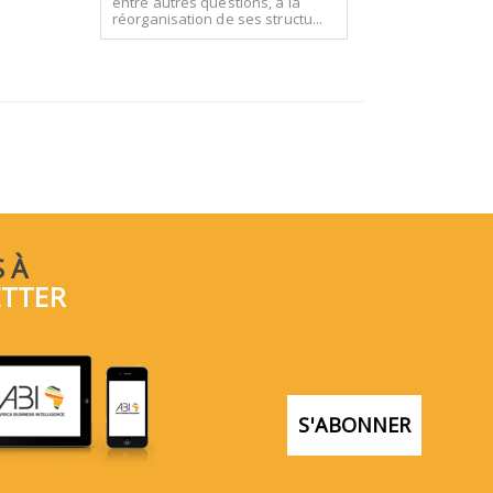
entre autres questions, à la
réorganisation de ses structu...
 À
ETTER
S'ABONNER