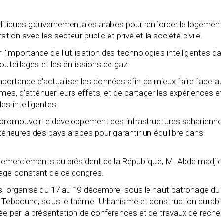
 politiques gouvernementales arabes pour renforcer le logemen
tion avec les secteur public et privé et la société civile.
'importance de l'utilisation des technologies intelligentes d
bouteillages et les émissions de gaz.
'importance d'actualiser les données afin de mieux faire face a
mes, d'atténuer leurs effets, et de partager les expériences e
es intelligentes.
e promouvoir le développement des infrastructures saharienn
térieures des pays arabes pour garantir un équilibre dans
s remerciements au président de la République, M. Abdelmadji
nage constant de ce congrès.
ès, organisé du 17 au 19 décembre, sous le haut patronage du
d Tebboune, sous le thème "Urbanisme et construction durabl
ée par la présentation de conférences et de travaux de rech