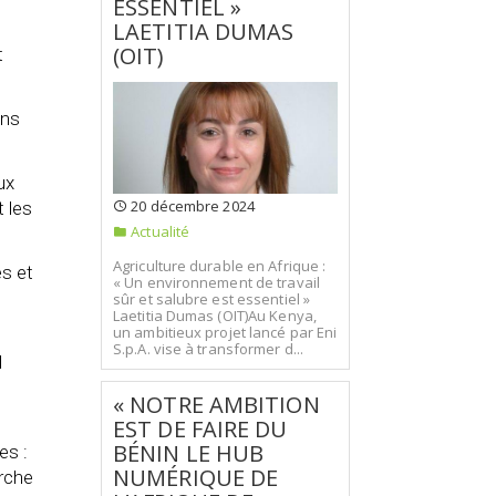
ESSENTIEL »
LAETITIA DUMAS
(OIT)
t
ans
ux
20 décembre 2024
t les
Actualité
Agriculture durable en Afrique :
es et
« Un environnement de travail
sûr et salubre est essentiel »
Laetitia Dumas (OIT)Au Kenya,
un ambitieux projet lancé par Eni
S.p.A. vise à transformer d...
d
« NOTRE AMBITION
EST DE FAIRE DU
BÉNIN LE HUB
es :
NUMÉRIQUE DE
erche