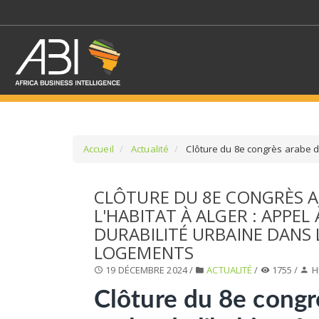
Accueil
Actualité
Clôture du 8e congrès arabe de 
SÉLECTIONNEZ UN/DE
CLÔTURE DU 8E CONGRÈS A
L'HABITAT À ALGER : APPEL
SELECTIONNEZ UNE S
DURABILITÉ URBAINE DANS 
LOGEMENTS
19 DÉCEMBRE 2024 /
ACTUALITÉ
/
1755 /
H
Clôture du 8e congr