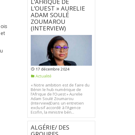
L’AFRIQUE DE
L’OUEST » AURELIE
ADAM SOULÉ
ZOUMAROU
nois
(INTERVIEW)
 et
du
17 décembre 2024
Actualité
« Notre ambition est de faire du
Bénin le hub numérique de
l’Afrique de l’Ouest » Aurelie
Adam Soulé Zoumarou
(Interview)Dans un entretien
exclusif accordé à l’Agence
Ecofin, la ministre bén...
ALGÉRIE/ DES
GROUPES