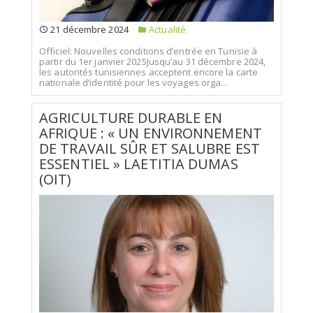
21 décembre 2024
Actualité
Officiel: Nouvelles conditions d’entrée en Tunisie à
partir du 1er janvier 2025Jusqu’au 31 décembre 2024,
les autorités tunisiennes acceptent encore la carte
nationale d’identité pour les voyages orga...
AGRICULTURE DURABLE EN
AFRIQUE : « UN ENVIRONNEMENT
DE TRAVAIL SÛR ET SALUBRE EST
ESSENTIEL » LAETITIA DUMAS
(OIT)