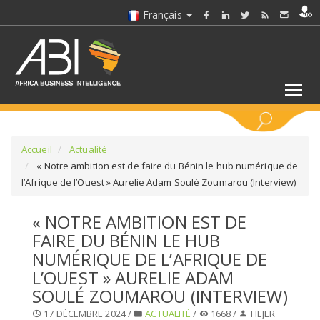
Français
MOTS CLÉS
Accueil
Actualité
« Notre ambition est de faire du Bénin le hub numérique de
l’Afrique de l’Ouest » Aurelie Adam Soulé Zoumarou (Interview)
SÉLECTIONNEZ UN/DES SECTEURS
« NOTRE AMBITION EST DE
SÉLECTIONNEZ UN DOSSIER
FAIRE DU BÉNIN LE HUB
NUMÉRIQUE DE L’AFRIQUE DE
SELECTIONNEZ UNE SECTION
L’OUEST » AURELIE ADAM
SOULÉ ZOUMAROU (INTERVIEW)
SÉLECTIONNEZ UNE CATÉGORIE
17 DÉCEMBRE 2024 /
ACTUALITÉ
/
1668 /
HEJER