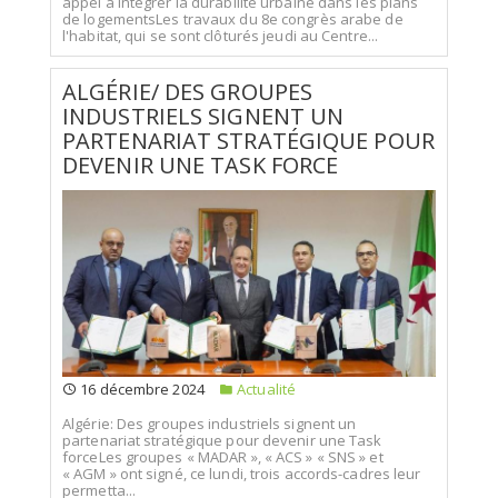
appel à intégrer la durabilité urbaine dans les plans
de logementsLes travaux du 8e congrès arabe de
l'habitat, qui se sont clôturés jeudi au Centre...
ALGÉRIE/ DES GROUPES
INDUSTRIELS SIGNENT UN
PARTENARIAT STRATÉGIQUE POUR
DEVENIR UNE TASK FORCE
16 décembre 2024
Actualité
Algérie: Des groupes industriels signent un
partenariat stratégique pour devenir une Task
forceLes groupes « MADAR », « ACS » « SNS » et
« AGM » ont signé, ce lundi, trois accords-cadres leur
permetta...