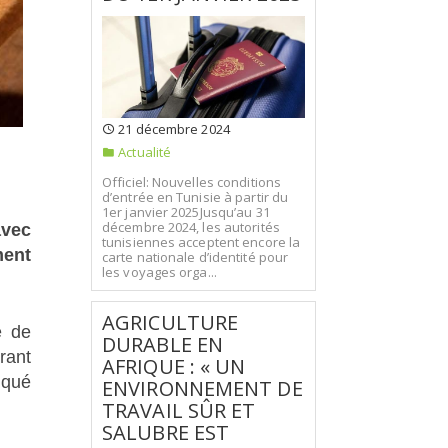
21 décembre 2024
Actualité
Officiel: Nouvelles conditions
d’entrée en Tunisie à partir du
1er janvier 2025Jusqu’au 31
décembre 2024, les autorités
avec
tunisiennes acceptent encore la
ment
carte nationale d’identité pour
les voyages orga...
AGRICULTURE
é de
DURABLE EN
rant
AFRIQUE : « UN
iqué
ENVIRONNEMENT DE
TRAVAIL SÛR ET
SALUBRE EST