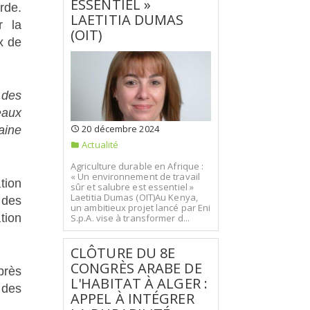
ESSENTIEL »
rde.
LAETITIA DUMAS
r la
(OIT)
x de
 des
eaux
20 décembre 2024
aine
Actualité
Agriculture durable en Afrique :
« Un environnement de travail
tion
sûr et salubre est essentiel »
Laetitia Dumas (OIT)Au Kenya,
 des
un ambitieux projet lancé par Eni
tion
S.p.A. vise à transformer d...
CLÔTURE DU 8E
CONGRÈS ARABE DE
près
L'HABITAT À ALGER :
 des
APPEL À INTÉGRER