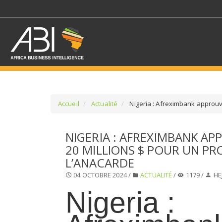
Accueil
Actualité
Nigeria : Afreximbank approuve
SÉLECTIONNEZ UN/DE
NIGERIA : AFREXIMBANK AP
20 MILLIONS $ POUR UN PR
SELECTIONNEZ UNE S
L’ANACARDE
04 OCTOBRE 2024 /
ACTUALITÉ
/
1179 /
HE
Nigeria :