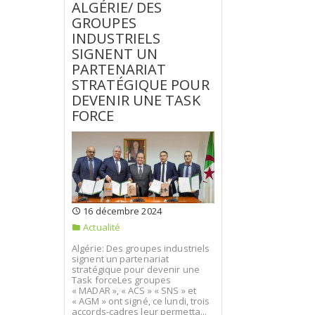
ALGÉRIE/ DES
GROUPES
INDUSTRIELS
SIGNENT UN
PARTENARIAT
STRATÉGIQUE POUR
DEVENIR UNE TASK
FORCE
16 décembre 2024
Actualité
Algérie: Des groupes industriels
signent un partenariat
stratégique pour devenir une
Task forceLes groupes
« MADAR », « ACS » « SNS » et
« AGM » ont signé, ce lundi, trois
accords-cadres leur permetta...