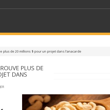
MOTS CLÉS
 plus de 20 millions $ pour un projet dans l’anacarde
S SECTEURS
SÉLECTIONNEZ UN DOSSIER
PROUVE PLUS DE
OJET DANS
ECTION
SÉLECTIONNEZ UNE CATÉGORIE
SÉLECTIO
JER