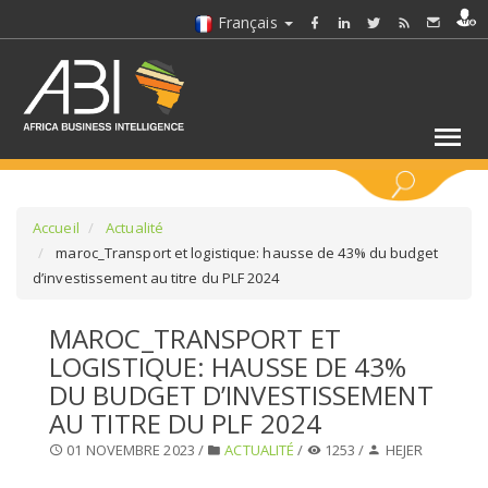
Français
MOTS CLÉS
Accueil
Actualité
maroc_Transport et logistique: hausse de 43% du budget
d’investissement au titre du PLF 2024
SÉLECTIONNEZ UN/DES SECTEURS
MAROC_TRANSPORT ET
SÉLECTIONNEZ UN DOSSIER
LOGISTIQUE: HAUSSE DE 43%
DU BUDGET D’INVESTISSEMENT
SELECTIONNEZ UNE SECTION
AU TITRE DU PLF 2024
01 NOVEMBRE 2023 /
ACTUALITÉ
/
1253 /
HEJER
SÉLECTIONNEZ UNE CATÉGORIE