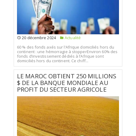
20 décembre 2024
Actualité
60 % des fonds axés sur l’Afrique domiciliés hors du
continent : une hémorragie à stopperEnviron 60% des
fonds d’investissement dédiés à l’Afrique sont
domiciliés hors du continent. Ce chiff...
LE MAROC OBTIENT 250 MILLIONS
$ DE LA BANQUE MONDIALE AU
PROFIT DU SECTEUR AGRICOLE