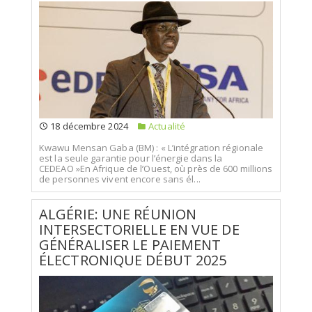
18 décembre 2024
Actualité
Kwawu Mensan Gaba (BM) : « L’intégration régionale
est la seule garantie pour l’énergie dans la
CEDEAO »En Afrique de l’Ouest, où près de 600 millions
de personnes vivent encore sans él...
ALGÉRIE: UNE RÉUNION
INTERSECTORIELLE EN VUE DE
GÉNÉRALISER LE PAIEMENT
ÉLECTRONIQUE DÉBUT 2025