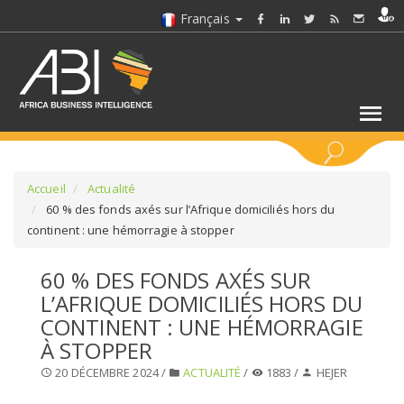
Français
MOTS CLÉS
Accueil
Actualité
60 % des fonds axés sur l’Afrique domiciliés hors du
continent : une hémorragie à stopper
SÉLECTIONNEZ UN/DES SECTEURS
60 % DES FONDS AXÉS SUR
SÉLECTIONNEZ UN DOSSIER
L’AFRIQUE DOMICILIÉS HORS DU
CONTINENT : UNE HÉMORRAGIE
SELECTIONNEZ UNE SECTION
À STOPPER
20 DÉCEMBRE 2024 /
ACTUALITÉ
/
1883 /
HEJER
SÉLECTIONNEZ UNE CATÉGORIE