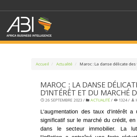
Accueil
Actualité
Maroc : La danse délicate des t
SÉLECTIONNEZ UN/DE
MAROC : LA DANSE DÉLICAT
D’INTÉRÊT ET DU MARCHÉ D
SELECTIONNEZ UNE S
26 SEPTEMBRE 2023 /
ACTUALITÉ
/
1324 /
L’augmentation des taux d’intérêt a
significatif sur le marché du crédit, en 
dans le secteur immobilier. La lut