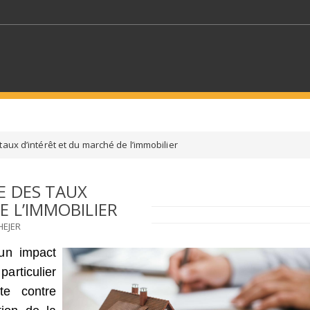
MOTS CLÉS
aux d’intérêt et du marché de l’immobilier
S SECTEURS
SÉLECTIONNEZ UN DOSSIER
E DES TAUX
E L’IMMOBILIER
ECTION
SÉLECTIONNEZ UNE CATÉGORIE
SÉLECTIO
HEJER
 un impact
particulier
te contre