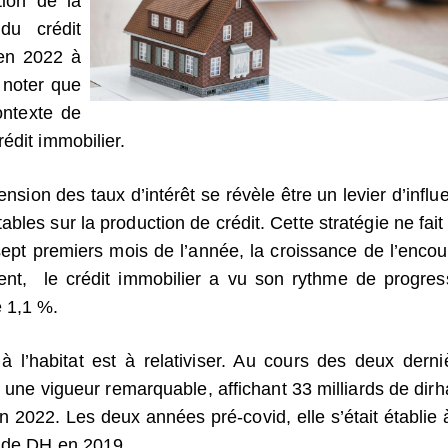
tion de la
du crédit
 en 2022 à
 noter que
ontexte de
édit immobilier.
scension des taux d’intérêt se révèle être un levier d’infl
bles sur la production de crédit. Cette stratégie ne fait
 sept premiers mois de l’année, la croissance de l’encou
ent,
le crédit immobilier a vu son rythme de progres
 1,1 %.
 à l’habitat est à relativiser. Au cours des deux derni
ar une vigueur remarquable, affichant 33 milliards de dir
n 2022. Les deux années pré-covid, elle s’était établie 
s de DH en 2019.