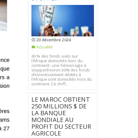
20 décembre 2024
Actualité
60 % des fonds axés sur
uence
l’Afrique domiciliés hors du
continent : une hémorragie à
 que
stopperEnviron 60% des fonds
d’investissement dédiés à
rs a
l’Afrique sont domiciliés hors du
continent. Ce chiff...
sion
LE MAROC OBTIENT
250 MILLIONS $ DE
ères
LA BANQUE
MONDIALE AU
hams
PROFIT DU SECTEUR
à 27
AGRICOLE