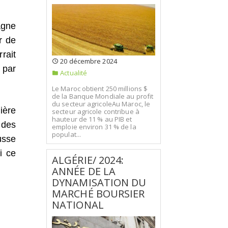
agne
r de
rrait
20 décembre 2024
 par
Actualité
Le Maroc obtient 250 millions $
de la Banque Mondiale au profit
du secteur agricoleAu Maroc, le
ière
secteur agricole contribue à
hauteur de 11 % au PIB et
 des
emploie environ 31 % de la
populat...
usse
i ce
ALGÉRIE/ 2024:
ANNÉE DE LA
DYNAMISATION DU
MARCHÉ BOURSIER
NATIONAL