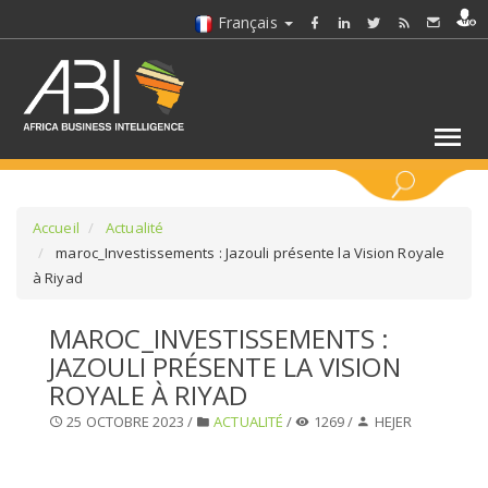
Français
MOTS CLÉS
Accueil
Actualité
maroc_Investissements : Jazouli présente la Vision Royale
à Riyad
SÉLECTIONNEZ UN/DES SECTEURS
MAROC_INVESTISSEMENTS :
SÉLECTIONNEZ UN DOSSIER
JAZOULI PRÉSENTE LA VISION
ROYALE À RIYAD
SELECTIONNEZ UNE SECTION
25 OCTOBRE 2023 /
ACTUALITÉ
/
1269 /
HEJER
SÉLECTIONNEZ UNE CATÉGORIE