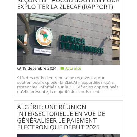
EXPLOITER LA ZLECAF (RAPPORT)
18 décembre 2024
Actualité
91% des chefs d’entreprise ne reçoivent aucun
soutien pour exploiter la ZLECAf (rapport)Bien qu’ils
restent mal informés sur la ZLECAf et les opportunités
qu’elle présente, la majorité des chefs d’ent...
ALGÉRIE: UNE RÉUNION
INTERSECTORIELLE EN VUE DE
GÉNÉRALISER LE PAIEMENT
ÉLECTRONIQUE DÉBUT 2025