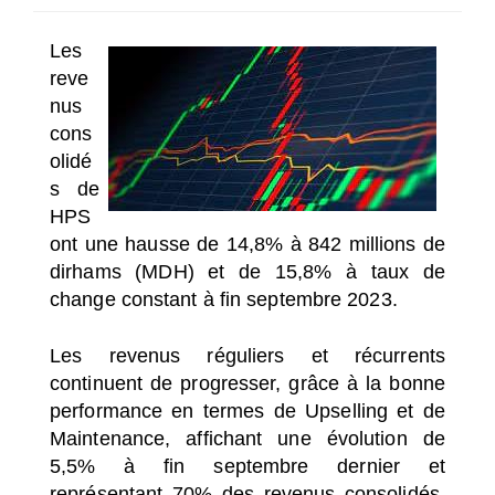
SÉLECTIONNEZ UN/DES PAYS
Les
reve
nus
cons
olidé
s de
HPS
ont une hausse de 14,8% à 842 millions de
dirhams (MDH) et de 15,8% à taux de
change constant à fin septembre 2023.
Les revenus réguliers et récurrents
continuent de progresser, grâce à la bonne
performance en termes de Upselling et de
Maintenance, affichant une évolution de
5,5% à fin septembre dernier et
représentant 70% des revenus consolidés,