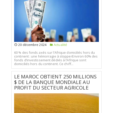
20 décembre 2024
Actualité
60 % des fonds axés sur l’Afrique domiciliés hors du
continent : une hémorragie à stopperEnviron 60% des
fonds d’investissement dédiés à l’Afrique sont
domiciliés hors du continent. Ce chiff...
LE MAROC OBTIENT 250 MILLIONS
$ DE LA BANQUE MONDIALE AU
PROFIT DU SECTEUR AGRICOLE