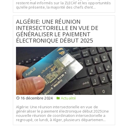
restent mal informés sur la ZLECAf et les opportunités
qu’elle présente, la majorité des chefs d’ent...
ALGÉRIE: UNE RÉUNION
INTERSECTORIELLE EN VUE DE
GÉNÉRALISER LE PAIEMENT
ÉLECTRONIQUE DÉBUT 2025
16 décembre 2024
Actualité
Algérie: Une réunion intersectorielle en vue de
généraliser le paiement électronique début 2025Une
nouvelle réunion de coordination intersectorielle a
regroupé, ce lundi, à Alger, plusieurs départemen...