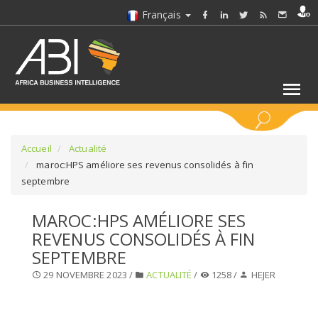
Français
MOTS CLÉS
Accueil
Actualité
maroc:HPS améliore ses revenus consolidés à fin
septembre
SÉLECTIONNEZ UN/DES SECTEURS
MAROC:HPS AMÉLIORE SES
SÉLECTIONNEZ UN DOSSIER
REVENUS CONSOLIDÉS À FIN
SEPTEMBRE
SELECTIONNEZ UNE SECTION
29 NOVEMBRE 2023 /
ACTUALITÉ
/
1258 /
HEJER
SÉLECTIONNEZ UNE CATÉGORIE