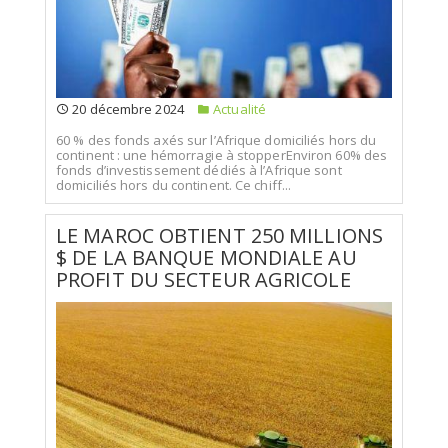
20 décembre 2024
Actualité
60 % des fonds axés sur l’Afrique domiciliés hors du
continent : une hémorragie à stopperEnviron 60% des
fonds d’investissement dédiés à l’Afrique sont
domiciliés hors du continent. Ce chiff...
LE MAROC OBTIENT 250 MILLIONS
$ DE LA BANQUE MONDIALE AU
PROFIT DU SECTEUR AGRICOLE