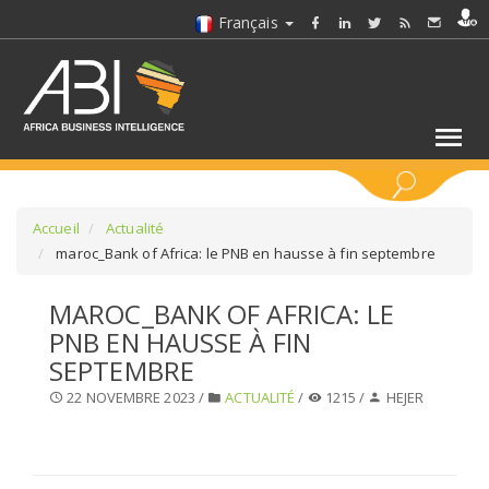
Français
MOTS CLÉS
Accueil
Actualité
maroc_Bank of Africa: le PNB en hausse à fin septembre
SÉLECTIONNEZ UN/DES SECTEURS
MAROC_BANK OF AFRICA: LE
PNB EN HAUSSE À FIN
SÉLECTIONNEZ UN DOSSIER
SEPTEMBRE
22 NOVEMBRE 2023 /
ACTUALITÉ
/
1215 /
HEJER
SELECTIONNEZ UNE SECTION
SÉLECTIONNEZ UNE CATÉGORIE