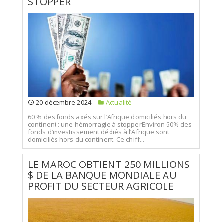
STOPPER
20 décembre 2024
Actualité
60 % des fonds axés sur l’Afrique domiciliés hors du
continent : une hémorragie à stopperEnviron 60% des
fonds d’investissement dédiés à l’Afrique sont
domiciliés hors du continent. Ce chiff...
LE MAROC OBTIENT 250 MILLIONS
$ DE LA BANQUE MONDIALE AU
PROFIT DU SECTEUR AGRICOLE