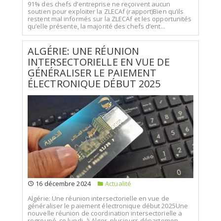
91% des chefs d’entreprise ne reçoivent aucun
soutien pour exploiter la ZLECAf (rapport)Bien qu’ils
restent mal informés sur la ZLECAf et les opportunités
qu’elle présente, la majorité des chefs d’ent...
ALGÉRIE: UNE RÉUNION
INTERSECTORIELLE EN VUE DE
GÉNÉRALISER LE PAIEMENT
ÉLECTRONIQUE DÉBUT 2025
16 décembre 2024
Actualité
Algérie: Une réunion intersectorielle en vue de
généraliser le paiement électronique début 2025Une
nouvelle réunion de coordination intersectorielle a
regroupé, ce lundi, à Alger, plusieurs départemen...