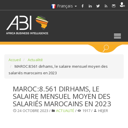
Français
MOTS CLÉS
Accueil
Actualité
MAROC:8.561 dirhams, le salaire mensuel moyen des
salariés marocains en 2023
SÉLECTIONNEZ UN/DES SECTEURS
MAROC:8.561 DIRHAMS, LE
SÉLECTIONNEZ UN DOSSIER
SALAIRE MENSUEL MOYEN DES
SALARIÉS MAROCAINS EN 2023
SELECTIONNEZ UNE SECTION
24 OCTOBRE 2023 /
ACTUALITÉ
/
1917 /
HEJER
SÉLECTIONNEZ UNE CATÉGORIE