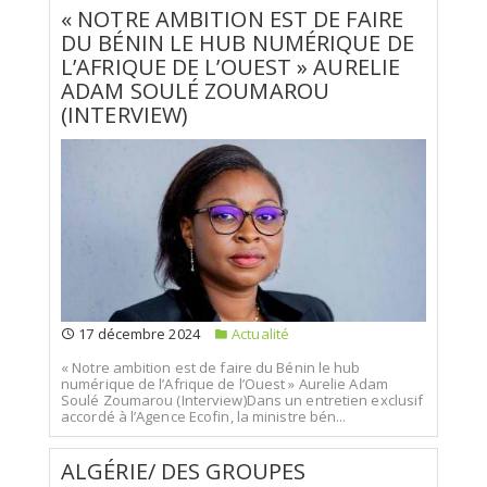
« NOTRE AMBITION EST DE FAIRE
DU BÉNIN LE HUB NUMÉRIQUE DE
L’AFRIQUE DE L’OUEST » AURELIE
ADAM SOULÉ ZOUMAROU
(INTERVIEW)
17 décembre 2024
Actualité
« Notre ambition est de faire du Bénin le hub
numérique de l’Afrique de l’Ouest » Aurelie Adam
Soulé Zoumarou (Interview)Dans un entretien exclusif
accordé à l’Agence Ecofin, la ministre bén...
ALGÉRIE/ DES GROUPES