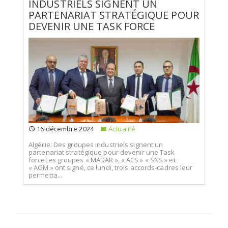
INDUSTRIELS SIGNENT UN
PARTENARIAT STRATÉGIQUE POUR
DEVENIR UNE TASK FORCE
16 décembre 2024
Actualité
Algérie: Des groupes industriels signent un
partenariat stratégique pour devenir une Task
forceLes groupes « MADAR », « ACS » « SNS » et
« AGM » ont signé, ce lundi, trois accords-cadres leur
permetta...