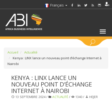
Français
MOTS CLÉS
Accueil
Actualité
Kenya : LINX lance un nouveau point d’échange Internet à
Nairobi
SÉLECTIONNEZ UN/DES SECTEURS
KENYA : LINX LANCE UN
SÉLECTIONNEZ UN DOSSIER
NOUVEAU POINT D’ÉCHANGE
INTERNET À NAIROBI
SELECTIONNEZ UNE SECTION
13 SEPTEMBRE 2024 /
ACTUALITÉ
/
1340 /
HEJER
SÉLECTIONNEZ UNE CATÉGORIE