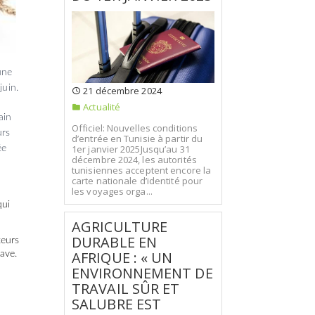
une
juin.
21 décembre 2024
Actualité
ain
Officiel: Nouvelles conditions
urs
d’entrée en Tunisie à partir du
1er janvier 2025Jusqu’au 31
ée
décembre 2024, les autorités
tunisiennes acceptent encore la
carte nationale d’identité pour
les voyages orga...
qui
AGRICULTURE
DURABLE EN
teurs
AFRIQUE : « UN
rave.
ENVIRONNEMENT DE
TRAVAIL SÛR ET
SALUBRE EST