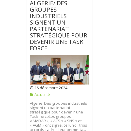
ALGÉRIE/ DES
GROUPES
INDUSTRIELS
SIGNENT UN
PARTENARIAT
STRATÉGIQUE POUR
DEVENIR UNE TASK
FORCE
16 décembre 2024
Actualité
Algérie: Des groupes industriels
signent un partenariat
stratégique pour devenir une
Task forceLes groupes
« MADAR », « ACS » « SNS » et
« AGM » ont signé, ce lundi, trois
accords-cadres leur permetta...