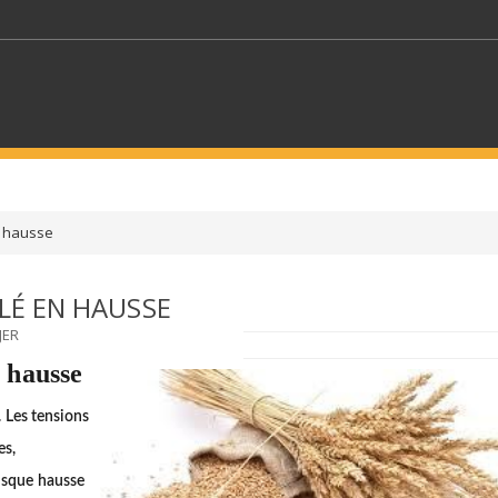
MOTS CLÉS
n hausse
S SECTEURS
SÉLECTIONNEZ UN DOSSIER
BLÉ EN HAUSSE
JER
ECTION
SÉLECTIONNEZ UNE CATÉGORIE
SÉLECTIO
n hausse
. Les tensions
es,
usque hausse