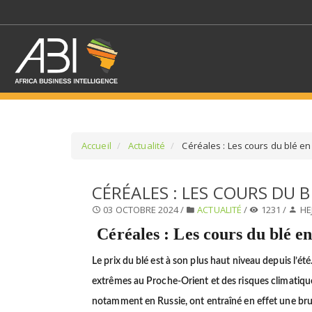
Accueil
Actualité
Céréales : Les cours du blé e
SÉLECTIONNEZ UN/DE
CÉRÉALES : LES COURS DU 
03 OCTOBRE 2024 /
ACTUALITÉ
/
1231 /
HE
SELECTIONNEZ UNE S
Céréales : Les cours du blé e
Le prix du blé est à son plus haut niveau depuis l’été
extrêmes au Proche-Orient et des risques climatiqu
notamment en Russie, ont entraîné en effet une br