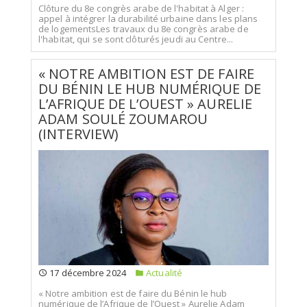
Clôture du 8e congrès arabe de l'habitat à Alger :
appel à intégrer la durabilité urbaine dans les plans
de logementsLes travaux du 8e congrès arabe de
l'habitat, qui se sont clôturés jeudi au Centre...
« NOTRE AMBITION EST DE FAIRE
DU BÉNIN LE HUB NUMÉRIQUE DE
L’AFRIQUE DE L’OUEST » AURELIE
ADAM SOULÉ ZOUMAROU
(INTERVIEW)
17 décembre 2024
Actualité
« Notre ambition est de faire du Bénin le hub
numérique de l’Afrique de l’Ouest » Aurelie Adam