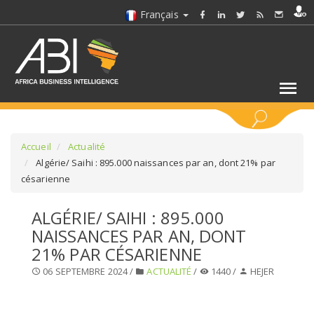
Français
MOTS CLÉS
Accueil
Actualité
Algérie/ Saihi : 895.000 naissances par an, dont 21% par
césarienne
SÉLECTIONNEZ UN/DES SECTEURS
ALGÉRIE/ SAIHI : 895.000
SÉLECTIONNEZ UN DOSSIER
NAISSANCES PAR AN, DONT
21% PAR CÉSARIENNE
SELECTIONNEZ UNE SECTION
06 SEPTEMBRE 2024 /
ACTUALITÉ
/
1440 /
HEJER
SÉLECTIONNEZ UNE CATÉGORIE