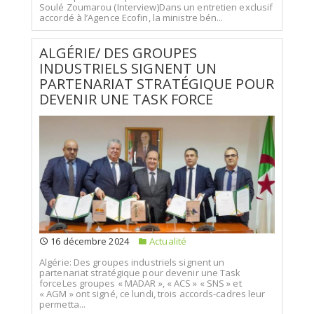
Soulé Zoumarou (Interview)Dans un entretien exclusif
accordé à l’Agence Ecofin, la ministre bén...
ALGÉRIE/ DES GROUPES
INDUSTRIELS SIGNENT UN
PARTENARIAT STRATÉGIQUE POUR
DEVENIR UNE TASK FORCE
16 décembre 2024
Actualité
Algérie: Des groupes industriels signent un
partenariat stratégique pour devenir une Task
forceLes groupes « MADAR », « ACS » « SNS » et
« AGM » ont signé, ce lundi, trois accords-cadres leur
permetta...