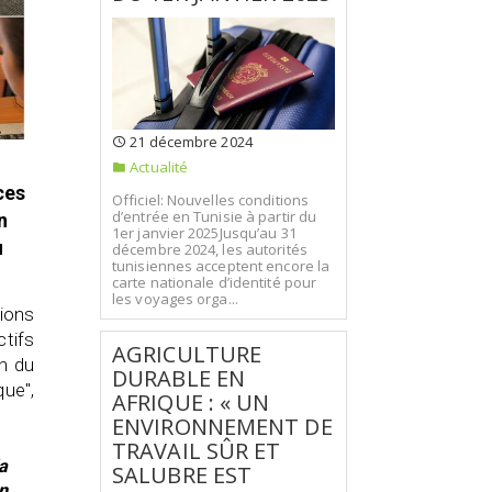
21 décembre 2024
Actualité
ces
Officiel: Nouvelles conditions
d’entrée en Tunisie à partir du
n
1er janvier 2025Jusqu’au 31
u
décembre 2024, les autorités
tunisiennes acceptent encore la
carte nationale d’identité pour
les voyages orga...
tions
tifs
AGRICULTURE
on du
DURABLE EN
ue",
AFRIQUE : « UN
ENVIRONNEMENT DE
TRAVAIL SÛR ET
a
SALUBRE EST
n