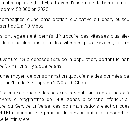
n fibre optique (FTTH) à travers l'ensemble du territoire nat
, contre 53.000 en 2020.
compagnés d'une amélioration qualitative du débit, puisqu
assant de 2 à 10 Mbps.
sés ont également permis d'introduire des vitesses plus él
des prix plus bas pour les vitesses plus élevées", affirm
couverture 4G a dépassé 85% de la population, portant le n
 37 millions il y a quatre ans.
volume moyen de consommation quotidienne des données par
aujourd'hui de 3.7 Gbps en 2020 à 10 Gbps.
 à la prise en charge des besoins des habitants des zones à f
 travers le programme de 1400 zones à densité inférieur à
adre du Service universel des communications électroniques
 l'Etat consacre le principe du service public à l'ensembl
e le ministère.