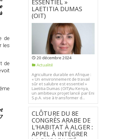
ESSENTIEL »
e
LAETITIA DUMAS
à
(OIT)
e de
r les
20 décembre 2024
t de
Actualité
évoit
Agriculture durable en Afrique :
« Un environnement de travail
sûr et salubre est essentiel »
même
Laetitia Dumas (OIT)Au Kenya,
un ambitieux projet lancé par Eni
S.p.A. vise à transformer d...
t
CLÔTURE DU 8E
7
CONGRÈS ARABE DE
L'HABITAT À ALGER :
APPEL À INTÉGRER