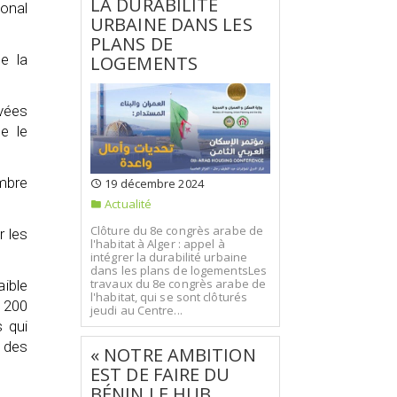
LA DURABILITÉ
ional
URBAINE DANS LES
PLANS DE
e la
LOGEMENTS
evées
e le
ombre
19 décembre 2024
Actualité
Clôture du 8e congrès arabe de
 les
l'habitat à Alger : appel à
intégrer la durabilité urbaine
dans les plans de logementsLes
travaux du 8e congrès arabe de
aible
l'habitat, qui se sont clôturés
 200
jeudi au Centre...
 qui
e des
« NOTRE AMBITION
EST DE FAIRE DU
BÉNIN LE HUB