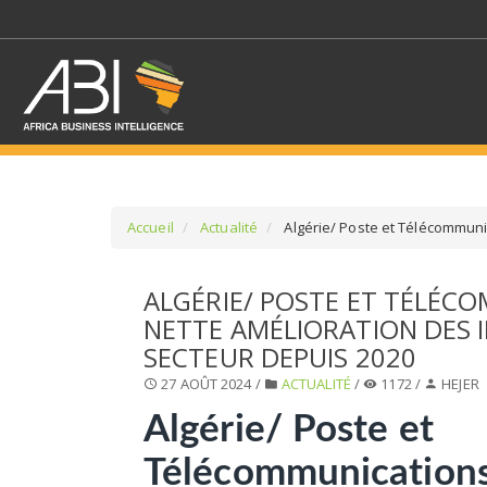
Accueil
Actualité
Algérie/ Poste et Télécommunic
SÉLECTIONNEZ UN/DE
ALGÉRIE/ POSTE ET TÉLÉC
NETTE AMÉLIORATION DES 
SELECTIONNEZ UNE S
SECTEUR DEPUIS 2020
27 AOÛT 2024 /
ACTUALITÉ
/
1172 /
HEJER
Algérie/ Poste et
Télécommunications