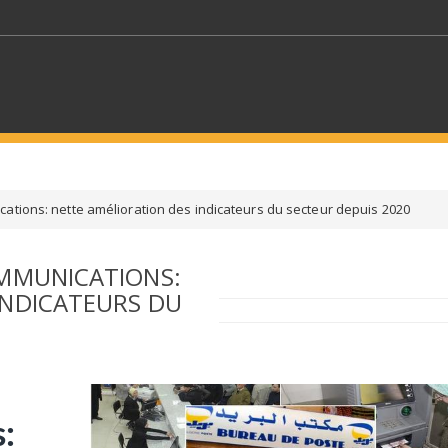
MOTS CLÉS
ations: nette amélioration des indicateurs du secteur depuis 2020
S SECTEURS
SÉLECTIONNEZ UN DOSSIER
OMMUNICATIONS:
INDICATEURS DU
ECTION
SÉLECTIONNEZ UNE CATÉGORIE
SÉLECTIO
: