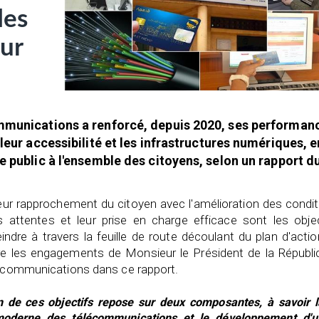
des
eur
mmunications a renforcé, depuis 2020, ses performan
 leur accessibilité et les infrastructures numériques, e
e public à l'ensemble des citoyens, selon un rapport d
leur rapprochement du citoyen avec l'amélioration des condi
 attentes et leur prise en charge efficace sont les objec
indre à travers la feuille de route découlant du plan d'acti
 les engagements de Monsieur le Président de la Républiq
élécommunications dans ce rapport.
n de ces objectifs repose sur deux composantes, à savoir l
 moderne des télécommunications et le développement d'u