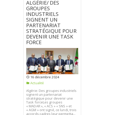
ALGÉRIE/ DES
GROUPES
INDUSTRIELS
SIGNENT UN
PARTENARIAT
STRATÉGIQUE POUR
DEVENIR UNE TASK
FORCE
16 décembre 2024
Actualité
Algérie: Des groupes industriels
signent un partenariat
stratégique pour devenir une
Task forceLes groupes
« MADAR », « ACS » « SNS » et
« AGM » ont signé, ce lundi, trois
accords-cadres leur permetta...