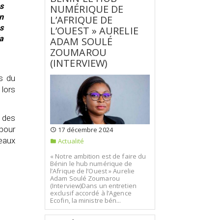
s
NUMÉRIQUE DE
n
L’AFRIQUE DE
s
L’OUEST » AURELIE
a
ADAM SOULÉ
ZOUMAROU
(INTERVIEW)
s du
 lors
e des
 pour
17 décembre 2024
seaux
Actualité
« Notre ambition est de faire du
Bénin le hub numérique de
l’Afrique de l’Ouest » Aurelie
Adam Soulé Zoumarou
(Interview)Dans un entretien
exclusif accordé à l’Agence
Ecofin, la ministre bén...