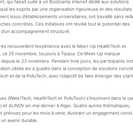
, qui faisait suite à un Bootcamp intensif dédié aux solutions
rqué les esprits par une organisation rigoureuse et des résultats
ent issus d’établissements universitaires, ont travaillé sans rel
ches concrètes. Ces initiatives ont révélé tout le potentiel des
ent d’un accompagnement structuré.
ires renouvellent l’expérience avec le Meet-Up HealthTech et
om, ce 25 novembre, toujours à Tipaza. Ce Meet-Up marque
depuis le 23 novembre. Pendant trois jours, les participants ont
mation ciblée les a guidés dans la conception de solutions concr
ch et de la PolluTech, avec l’objectif de faire émerger des star
ques (WaterTech, HealthTech et PolluTech) s’inscrivent dans le ca
et ALINOV en mai dernier à Alger. Quatre autres thématiques,
t prévues pour les mois à venir, illustrant un engagement const
 un avenir durable.