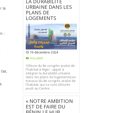
LA DURABILITÉ
URBAINE DANS LES
r la
PLANS DE
LOGEMENTS
m :
19 décembre 2024
t
Actualité
Clôture du 8e congrès arabe de
l'habitat à Alger : appel à
’air,
intégrer la durabilité urbaine
dans les plans de logementsLes
travaux du 8e congrès arabe de
s
l'habitat, qui se sont clôturés
jeudi au Centre...
« NOTRE AMBITION
EST DE FAIRE DU
BÉNIN LE HUB