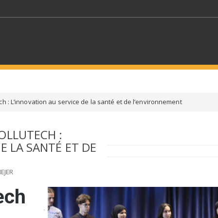
MOTS CLÉS
ch : L’innovation au service de la santé et de l’environnement
S SECTEURS
SÉLECTIONNEZ UN DOSSIER
OLLUTECH :
E LA SANTÉ ET DE
ECTION
SÉLECTIONNEZ UNE CATÉGORIE
SÉLECTIO
EJER
ech