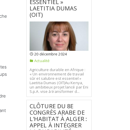
ESSENTIEL »
LAETITIA DUMAS
(OIT)
âche
20 décembre 2024
Actualité
ètes
Agriculture durable en Afrique :
« Un environnement de travail
tups
sûr et salubre est essentiel »
Laetitia Dumas (OIT)Au Kenya,
un ambitieux projet lancé par Eni
S.p.A. vise à transformer d...
dre
CLÔTURE DU 8E
ant
CONGRÈS ARABE DE
L'HABITAT À ALGER :
APPEL À INTÉGRER