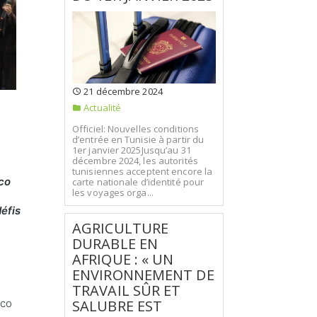
21 décembre 2024
Actualité
Officiel: Nouvelles conditions
d’entrée en Tunisie à partir du
1er janvier 2025Jusqu’au 31
décembre 2024, les autorités
tunisiennes acceptent encore la
fco
carte nationale d’identité pour
les voyages orga...
éfis
AGRICULTURE
DURABLE EN
AFRIQUE : « UN
ENVIRONNEMENT DE
TRAVAIL SÛR ET
fco
SALUBRE EST