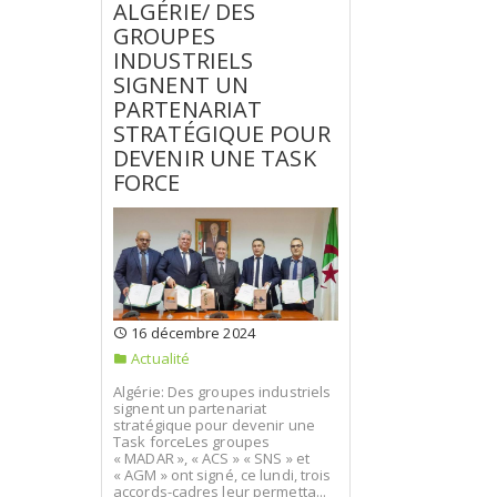
ALGÉRIE/ DES
GROUPES
INDUSTRIELS
SIGNENT UN
PARTENARIAT
STRATÉGIQUE POUR
DEVENIR UNE TASK
FORCE
16 décembre 2024
Actualité
Algérie: Des groupes industriels
signent un partenariat
stratégique pour devenir une
Task forceLes groupes
« MADAR », « ACS » « SNS » et
« AGM » ont signé, ce lundi, trois
accords-cadres leur permetta...