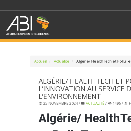
Accueil
Actualité
Algérie/ HealthTech et PolluTe
SÉLECTIONNEZ UN/DE
ALGÉRIE/ HEALTHTECH ET P
L’INNOVATION AU SERVICE D
SELECTIONNEZ UNE S
L’ENVIRONNEMENT
25 NOVEMBRE 2024 /
ACTUALITÉ
/
1496 /
H
Algérie/ HealthT