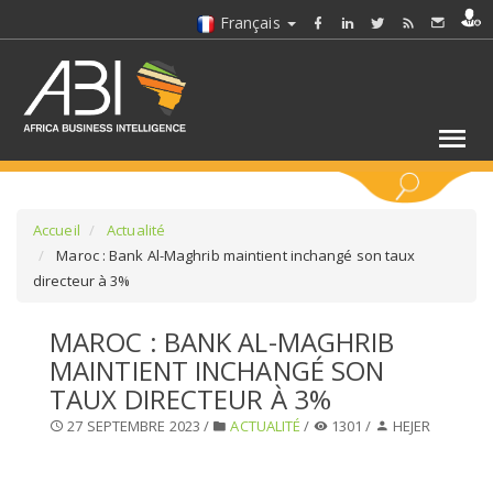
Français
MOTS CLÉS
Accueil
Actualité
Maroc : Bank Al-Maghrib maintient inchangé son taux
directeur à 3%
SÉLECTIONNEZ UN/DES SECTEURS
MAROC : BANK AL-MAGHRIB
SÉLECTIONNEZ UN DOSSIER
MAINTIENT INCHANGÉ SON
TAUX DIRECTEUR À 3%
SELECTIONNEZ UNE SECTION
27 SEPTEMBRE 2023 /
ACTUALITÉ
/
1301 /
HEJER
SÉLECTIONNEZ UNE CATÉGORIE