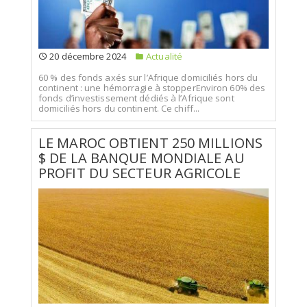
20 décembre 2024
Actualité
60 % des fonds axés sur l’Afrique domiciliés hors du
continent : une hémorragie à stopperEnviron 60% des
fonds d’investissement dédiés à l’Afrique sont
domiciliés hors du continent. Ce chiff...
LE MAROC OBTIENT 250 MILLIONS
$ DE LA BANQUE MONDIALE AU
PROFIT DU SECTEUR AGRICOLE