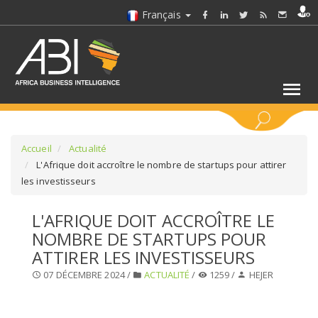
Français
MOTS CLÉS
Accueil
Actualité
L'Afrique doit accroître le nombre de startups pour attirer
les investisseurs
SÉLECTIONNEZ UN/DES SECTEURS
L'AFRIQUE DOIT ACCROÎTRE LE
SÉLECTIONNEZ UN DOSSIER
NOMBRE DE STARTUPS POUR
ATTIRER LES INVESTISSEURS
SELECTIONNEZ UNE SECTION
07 DÉCEMBRE 2024 /
ACTUALITÉ
/
1259 /
HEJER
SÉLECTIONNEZ UNE CATÉGORIE