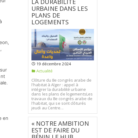
eur
LA DURABILITÉ
URBAINE DANS LES
PLANS DE
LOGEMENTS
à
Leon,
,
19 décembre 2024
 sur
Actualité
ant
Clôture du 8e congrès arabe de
ale.
l'habitat à Alger : appel à
intégrer la durabilité urbaine
dans les plans de logementsLes
travaux du 8e congrès arabe de
l'habitat, qui se sont clôturés
jeudi au Centre...
e en
« NOTRE AMBITION
EST DE FAIRE DU
BÉNIN LE HUB