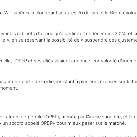
e WTI américain plongeant sous les 70 dollars et le Brent évolua
rir les robinets d’or noir qu’à partir du 1er décembre 2024, et c
e », en se réservant la possibilité de « suspendre ces ajustem
érielle, l’OPEP et ses alliés avaient annoncé leur volonté d’augme
ager une porte de sortie, insistant à plusieurs reprises sur le fai
t moment.
tateurs de pétrole (OPEP), menée par l’Arabie saoudite, et leu
16 un accord appelé OPEP+ pour mieux peser sur le marché.