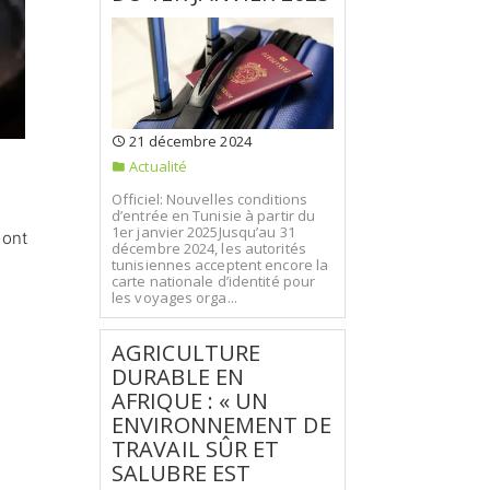
21 décembre 2024
Actualité
Officiel: Nouvelles conditions
d’entrée en Tunisie à partir du
1er janvier 2025Jusqu’au 31
 ont
décembre 2024, les autorités
tunisiennes acceptent encore la
carte nationale d’identité pour
les voyages orga...
AGRICULTURE
DURABLE EN
AFRIQUE : « UN
ENVIRONNEMENT DE
TRAVAIL SÛR ET
SALUBRE EST