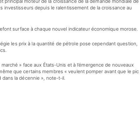
 principal moteur de la croissance de la demande mondiale de
s investisseurs depuis le ralentissement de la croissance au
n refont surface à chaque nouvel indicateur économique morose.
ilégie les prix à la quantité de pétrole pose cependant question,
cs.
de marché » face aux États-Unis et à l’émergence de nouveaux
s même que certains membres « veulent pomper avant que le pic
dans la décennie », note-t-il.