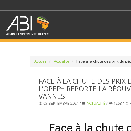
Accueil
Actualité
Face à la chute des prix du pé
SÉLECTIONNEZ UN/DE
FACE À LA CHUTE DES PRIX 
L’OPEP+ REPORTE LA RÉOU
SELECTIONNEZ UNE S
VANNES
05 SEPTEMBRE 2024 /
ACTUALITÉ
/
1268 /
Face à la chute 