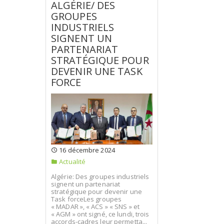
ALGÉRIE/ DES
GROUPES
INDUSTRIELS
SIGNENT UN
PARTENARIAT
STRATÉGIQUE POUR
DEVENIR UNE TASK
FORCE
16 décembre 2024
Actualité
Algérie: Des groupes industriels
signent un partenariat
stratégique pour devenir une
Task forceLes groupes
« MADAR », « ACS » « SNS » et
« AGM » ont signé, ce lundi, trois
accords-cadres leur permetta...