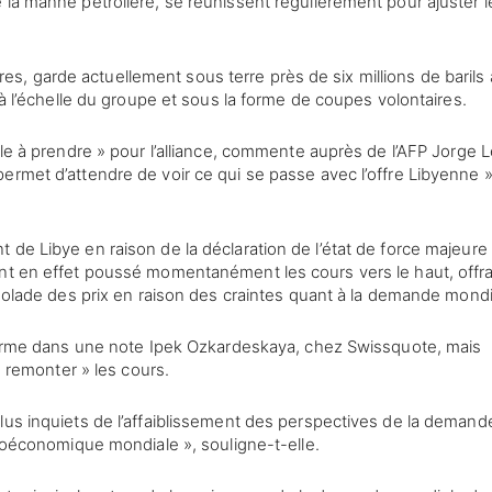
 la manne pétrolière, se réunissent régulièrement pour ajuster l
, garde actuellement sous terre près de six millions de barils 
 à l’échelle du groupe et sous la forme de coupes volontaires.
ile à prendre » pour l’alliance, commente auprès de l’AFP Jorge 
ermet d’attendre de voir ce qui se passe avec l’offre Libyenne »
de Libye en raison de la déclaration de l’état de force majeure
ent en effet poussé momentanément les cours vers le haut, offr
ngolade des prix en raison des craintes quant à la demande mondi
onfirme dans une note Ipek Ozkardeskaya, chez Swissquote, mais
e remonter » les cours.
lus inquiets de l’affaiblissement des perspectives de la demand
croéconomique mondiale », souligne-t-elle.