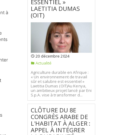
ESSENTIEL »
LAETITIA DUMAS
nt à
(OIT)
e
ents
20 décembre 2024
nter
Actualité
Agriculture durable en Afrique :
« Un environnement de travail
t
sûr et salubre est essentiel »
Laetitia Dumas (OIT)Au Kenya,
un ambitieux projet lancé par Eni
S.p.A. vise à transformer d...
CLÔTURE DU 8E
rs
CONGRÈS ARABE DE
L'HABITAT À ALGER :
APPEL À INTÉGRER