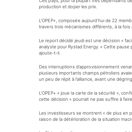
Ces pays, pour la plupart très dépendants de
production et doper les prix.
L’OPEP+, composée aujourd’hui de 22 membres
travers trois mécanismes différents, à la fois
Le report décidé jeudi est une décision « fac
analyste pour Rystad Energy. « Cette pause p
ajoute-t-il.
Des interruptions d’approvisionnement venant 
plusieurs importants champs pétroliers avai
un peu de répit à l’alliance, avant une dégri
L’OPEP+ « joue la carte de la sécurité », c
cette décision « pourrait ne pas suffire à fair
Les investisseurs se montrent « de plus en p
raison de la détérioration de la situation ma