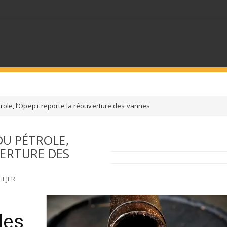
MOTS CLÉS
trole, l’Opep+ reporte la réouverture des vannes
S SECTEURS
SÉLECTIONNEZ UN DOSSIER
DU PÉTROLE,
VERTURE DES
ECTION
SÉLECTIONNEZ UNE CATÉGORIE
SÉLECTIO
HEJER
des