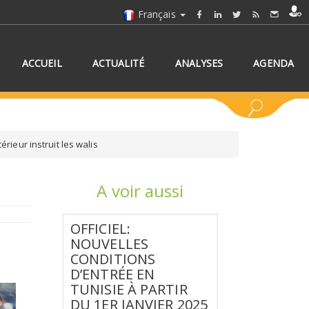
Français
ACCUEIL
ACTUALITÉ
ANALYSES
AGENDA
rieur instruit les walis
A voir aussi
NNEZ UN/DES PAYS
OFFICIEL:
NOUVELLES
CONDITIONS
D’ENTRÉE EN
TUNISIE À PARTIR
DU 1ER JANVIER 2025