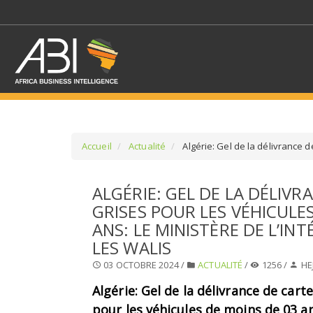
Accueil
Actualité
Algérie: Gel de la délivrance de
SÉLECTIONNEZ UN/DE
ALGÉRIE: GEL DE LA DÉLIVR
GRISES POUR LES VÉHICULE
SELECTIONNEZ UNE S
ANS: LE MINISTÈRE DE L’INT
LES WALIS
03 OCTOBRE 2024 /
ACTUALITÉ
/
1256 /
HE
Algérie: Gel de la délivrance de cart
pour les véhicules de moins de 03 an