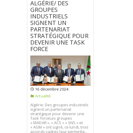
ALGÉRIE/ DES
GROUPES
INDUSTRIELS
SIGNENT UN
PARTENARIAT
STRATÉGIQUE POUR
DEVENIR UNE TASK
FORCE
16 décembre 2024
Actualité
Algérie: Des groupes industriels
signent un partenariat
stratégique pour devenir une
Task forceLes groupes
« MADAR », « ACS » « SNS » et
« AGM » ont signé, ce lundi, trois
accords-cadres leur permetta...