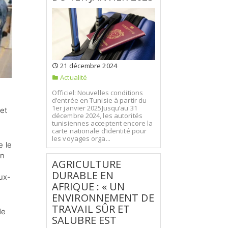
21 décembre 2024
Actualité
Officiel: Nouvelles conditions
d’entrée en Tunisie à partir du
1er janvier 2025Jusqu’au 31
et
décembre 2024, les autorités
tunisiennes acceptent encore la
carte nationale d’identité pour
les voyages orga...
e le
un
AGRICULTURE
DURABLE EN
ux-
AFRIQUE : « UN
ENVIRONNEMENT DE
TRAVAIL SÛR ET
de
SALUBRE EST