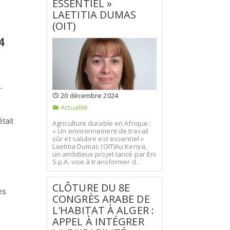
ESSENTIEL »
LAETITIA DUMAS
(OIT)
4
.
20 décembre 2024
Actualité
tait
Agriculture durable en Afrique :
« Un environnement de travail
sûr et salubre est essentiel »
Laetitia Dumas (OIT)Au Kenya,
un ambitieux projet lancé par Eni
S.p.A. vise à transformer d...
CLÔTURE DU 8E
es
CONGRÈS ARABE DE
L'HABITAT À ALGER :
APPEL À INTÉGRER