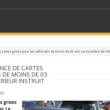
MOTS CLÉS
 cartes grises pour les véhicules de moins de 03 ans: Le ministère de l’inté
S SECTEURS
SÉLECTIONNEZ UN DOSSIER
ANCE DE CARTES
S DE MOINS DE 03
ECTION
SÉLECTIONNEZ UNE CATÉGORIE
SÉLECTIO
ÉRIEUR INSTRUIT
JER
es grises
s: Le