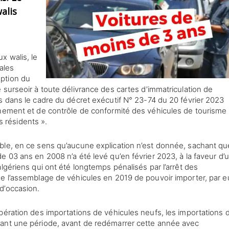
walis
x walis, le
cales
ption du
 surseoir à toute délivrance des cartes d’immatriculation de
s dans le cadre du décret exécutif N° 23-74 du 20 février 2023
anement et de contrôle de conformité des véhicules de tourisme 
rs résidents ».
ble, en ce sens qu’aucune explication n’est donnée, sachant qu
e 03 ans en 2008 n’a été levé qu’en février 2023, à la faveur d’
lgériens qui ont été longtemps pénalisés par l’arrêt des
de l’assemblage de véhicules en 2019 de pouvoir importer, par e
d’occasion.
bération des importations de véhicules neufs, les importations 
dant une période, avant de redémarrer cette année avec