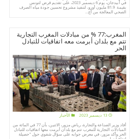
في أبيدجان، يوم 6 ديسمبر 2023، على تقديم قرض لتونس
بقيمة 81.9 مليون أورو، لتنفيذ مشروع تحسين جودة مياه الصرف
الصحي المعالجة من أج...
المغرب:77 % من مبادلات المغرب التجارية
تتم مع بلدان أبرمت معه اتفاقيات للتبادل
الحر
13 ديسمبر 2023
الأخبار
أفاد وزير الصناعة والتجارة، رياض مزور، الاثنين، بأن 77 في المائة من
المبادلات التجارية للمغرب تتم مع بلدان أبرمت معها اتفاقيات للتبادل
الحر.وأكد مزور، في معرض جوابه على سؤال شفوي حول "حصيلة
اتفاقيات ا...