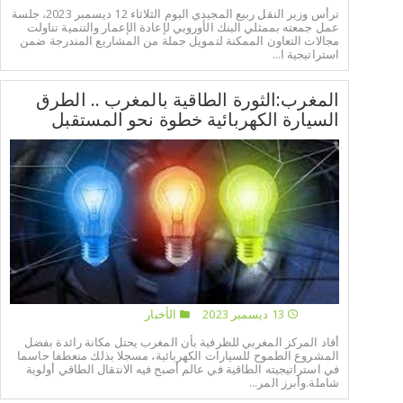
ترأس وزير النقل ربيع المجيدي اليوم الثلاثاء 12 ديسمبر 2023، جلسة
عمل جمعته بممثلي البنك الأوروبي لإعادة الإعمار والتنمية تناولت
مجالات التعاون الممكنة لتمويل جملة من المشاريع المندرجة ضمن
استراتيجية ا...
المغرب:الثورة الطاقية بالمغرب .. الطرق
السيارة الكهربائية خطوة نحو المستقبل
13 ديسمبر 2023
الأخبار
أفاد المركز المغربي للظرفية بأن المغرب يحتل مكانة رائدة بفضل
المشروع الطموح للسيارات الكهربائية، مسجلا بذلك منعطفا حاسما
في استراتيجيته الطاقية في عالم أصبح فيه الانتقال الطاقي أولوية
شاملة.وأبرز المر...