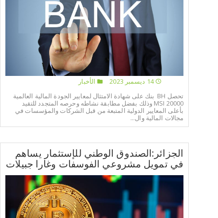
14 ديسمبر 2023
الأخبار
تحصل BH بنك على شهادة الامتثال لمعايير الجودة المالية العالمية
20000 MSI وذلك بفضل مطابقة نشاطه وحرصه المتجدد للتقيد
بأعلى المعايير الدولية المتبعة من قبل الشركات والمؤسسات في
مجالات المالية وال...
الجزائر:الصندوق الوطني للإستثمار يساهم
في تمويل مشروعي الفوسفات وغارا جبيلات