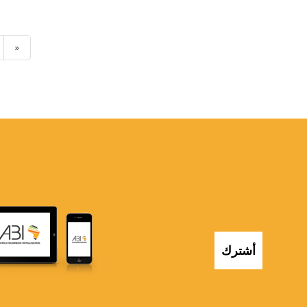
»
أشترك