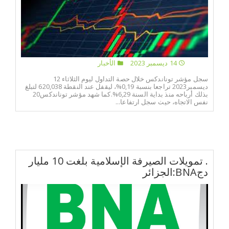
14 ديسمبر 2023
الأخبار
سجل مؤشر توناندكس خلال حصة التداول ليوم الثلاثاء 12
ديسمبر2023 تراجعا بنسبة 0,19%، ليقفل عند النقطة 620,038 لتبلغ
بذلك أرباحه منذ بداية السنة 6,29%.كما شهد مؤشر توناندكس20
نفس الاتجاه، حيث سجل ارتفاعا...
. تمويلات الصيرفة الإسلامية بلغت 10 مليار
دجBNA:الجزائر