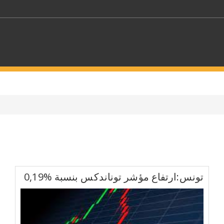
كلمات مفتاحية
حدد ملفا
 بلدا/بلدان
حدد الفئة
تونس:ارتفاع مؤشر توناندكس بنسبة %0,19