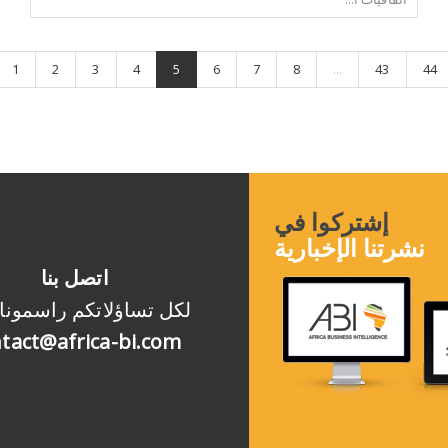
1
2
3
4
5
6
7
8
...
43
44
إشتركوا في
نشرتنا الإخبارية
اتصل بنا
لكل تساؤلاتكم راسمونا
tact@africa-bi.com