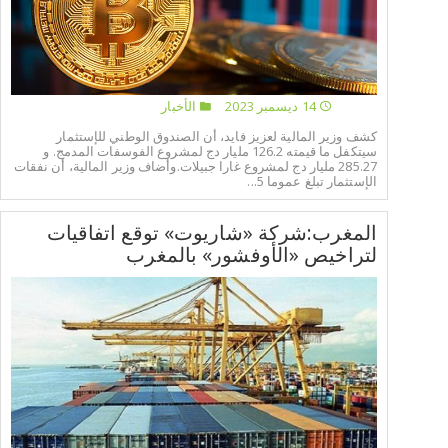
14 ديسمبر 2023
الأخبار
كشف وزير المالية لعزيز فايد، أن الصندوق الوطني للإستثمار
سيتكفل ما قيمته 126.2 مليار دج لمشروع الفوسفات المدمج. و
285.27 مليار دج لمشروع غارا جبيلات.وأضاف وزير المالية، أن نفقات
الإستثمار تبلغ عموما 5...
المغرب:شركة «شاريوت» توقع اتفاقيات
لتراخيص «الأوفشور» بالمغرب