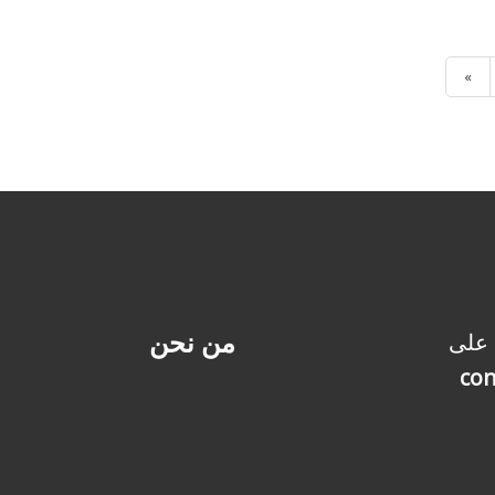
«
من نحن
 على
con