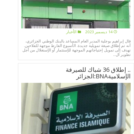
14 ديسمبر 2023
الأخبار
قال إبراهيم بوجلية المدير العام المساعد بالبنك الوطني الجزائري،
أنه تم إطلاق صيغة تمويلية جديدة. الأسبوع الفارط موجهة للفلاحين.
تهدف إلى تمويل إحتياجاتهم الموجهة للإستثمار أو الإستغلال من أجل
تطوير ال...
.. إطلاق 36 شباك للصيرفة
الإسلاميةBNA:الجزائر