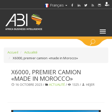
Français
MOTS CLÉS
Accueil
Actualité
X6000, premier camion «made in Morocco»
SÉLECTIONNEZ UN/DES SECTEURS
X6000, PREMIER CAMION
«MADE IN MOROCCO»
SÉLECTIONNEZ UN DOSSIER
16 OCTOBRE 2023 /
ACTUALITÉ
/
1325 /
HEJER
SELECTIONNEZ UNE SECTION
SÉLECTIONNEZ UNE CATÉGORIE