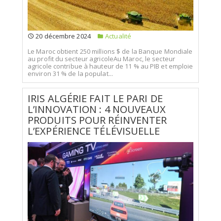
20 décembre 2024
Actualité
Le Maroc obtient 250 millions $ de la Banque Mondiale
au profit du secteur agricoleAu Maroc, le secteur
agricole contribue à hauteur de 11 % au PIB et emploie
environ 31 % de la populat...
IRIS ALGÉRIE FAIT LE PARI DE
L’INNOVATION : 4 NOUVEAUX
PRODUITS POUR RÉINVENTER
L’EXPÉRIENCE TÉLÉVISUELLE