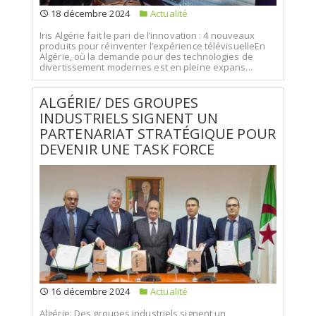
18 décembre 2024
Actualité
Iris Algérie fait le pari de l’innovation : 4 nouveaux
produits pour réinventer l’expérience télévisuelleEn
Algérie, où la demande pour des technologies de
divertissement modernes est en pleine expans...
ALGÉRIE/ DES GROUPES
INDUSTRIELS SIGNENT UN
PARTENARIAT STRATÉGIQUE POUR
DEVENIR UNE TASK FORCE
16 décembre 2024
Actualité
Algérie: Des groupes industriels signent un