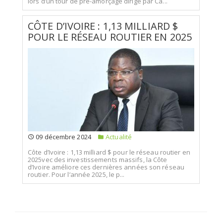
lors d’un tour de pré-amorçage dirigé par Ca...
CÔTE D’IVOIRE : 1,13 MILLIARD $
POUR LE RÉSEAU ROUTIER EN 2025
09 décembre 2024
Actualité
Côte d’Ivoire : 1,13 milliard $ pour le réseau routier en
2025vec des investissements massifs, la Côte
d’Ivoire améliore ces dernières années son réseau
routier. Pour l’année 2025, le p...