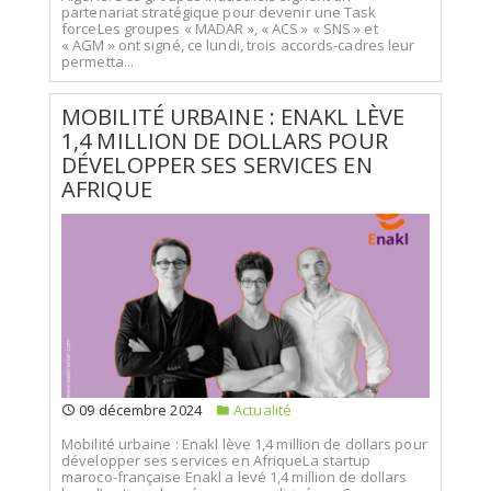
partenariat stratégique pour devenir une Task
forceLes groupes « MADAR », « ACS » « SNS » et
« AGM » ont signé, ce lundi, trois accords-cadres leur
permetta...
MOBILITÉ URBAINE : ENAKL LÈVE
1,4 MILLION DE DOLLARS POUR
DÉVELOPPER SES SERVICES EN
AFRIQUE
09 décembre 2024
Actualité
Mobilité urbaine : Enakl lève 1,4 million de dollars pour
développer ses services en AfriqueLa startup
maroco-française Enakl a levé 1,4 million de dollars