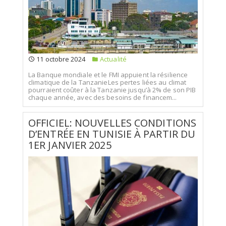
11 octobre 2024
Actualité
La Banque mondiale et le FMI appuient la résilience
climatique de la TanzanieLes pertes liées au climat
pourraient coûter à la Tanzanie jusqu’à 2% de son PIB
chaque année, avec des besoins de financem...
OFFICIEL: NOUVELLES CONDITIONS
D’ENTRÉE EN TUNISIE À PARTIR DU
1ER JANVIER 2025