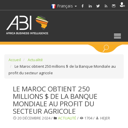
Français
MOTS CLÉS
Accueil
Actualité
Le Maroc obtient 250 millions $ de la Banque Mondiale au
profit du secteur agricole
SÉLECTIONNEZ UN/DES SECTEURS
LE MAROC OBTIENT 250
SÉLECTIONNEZ UN DOSSIER
MILLIONS $ DE LA BANQUE
MONDIALE AU PROFIT DU
SELECTIONNEZ UNE SECTION
SECTEUR AGRICOLE
20 DÉCEMBRE 2024 /
ACTUALITÉ
/
1704 /
HEJER
SÉLECTIONNEZ UNE CATÉGORIE