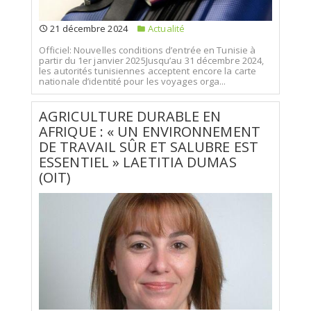
21 décembre 2024
Actualité
Officiel: Nouvelles conditions d’entrée en Tunisie à
partir du 1er janvier 2025Jusqu’au 31 décembre 2024,
les autorités tunisiennes acceptent encore la carte
nationale d’identité pour les voyages orga...
AGRICULTURE DURABLE EN
AFRIQUE : « UN ENVIRONNEMENT
DE TRAVAIL SÛR ET SALUBRE EST
ESSENTIEL » LAETITIA DUMAS
(OIT)