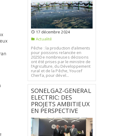
17 décembre 2024
ux
Actualité
 eux
Pêche : la production d’aliments
pour poissons relancée en
ran
2025De nombreuses décisions
ont été prises par le ministre de
l’Agriculture, du Développement
rural et de la Pêche, Youcef
Cherfa, pour dével...
u
SONELGAZ-GENERAL
ELECTRIC: DES
PROJETS AMBITIEUX
EN PERSPECTIVE
t