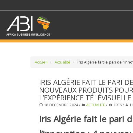
Accueil
Actualité
Iris Algérie fait le pari de l’i
SÉLECTIONNEZ UN/DE
IRIS ALGÉRIE FAIT LE PARI D
NOUVEAUX PRODUITS POUR
SELECTIONNEZ UNE S
L’EXPÉRIENCE TÉLÉVISUELLE
18 DÉCEMBRE 2024 /
ACTUALITÉ
/
1936 /
H
Iris Algérie fait le pari 