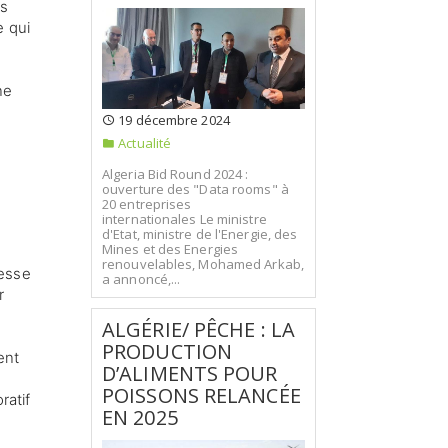
ts
e qui
ne
19 décembre 2024
Actualité
Algeria Bid Round 2024 :
ouverture des "Data rooms" à
20 entreprises
internationales Le ministre
d'Etat, ministre de l'Energie, des
Mines et des Energies
renouvelables, Mohamed Arkab,
resse
a annoncé,...
r
ALGÉRIE/ PÊCHE : LA
PRODUCTION
ent
D’ALIMENTS POUR
POISSONS RELANCÉE
ratif
EN 2025