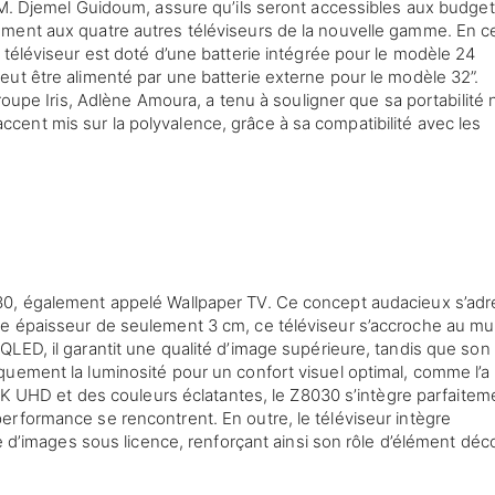
 M. Djemel Guidoum, assure qu’ils seront accessibles aux budge
ment aux quatre autres téléviseurs de la nouvelle gamme. En c
 téléviseur est doté d’une batterie intégrée pour le modèle 24
ut être alimenté par une batterie externe pour le modèle 32”.
groupe Iris, Adlène Amoura, a tenu à souligner que sa portabilité 
ent mis sur la polyvalence, grâce à sa compatibilité avec les
30, également appelé Wallpaper TV. Ce concept audacieux s’ad
e épaisseur de seulement 3 cm, ce téléviseur s’accroche au mu
LED, il garantit une qualité d’image supérieure, tandis que son
uement la luminosité pour un confort visuel optimal, comme l’a
 4K UHD et des couleurs éclatantes, le Z8030 s’intègre parfaitem
rformance se rencontrent. En outre, le téléviseur intègre
e d’images sous licence, renforçant ainsi son rôle d’élément déco