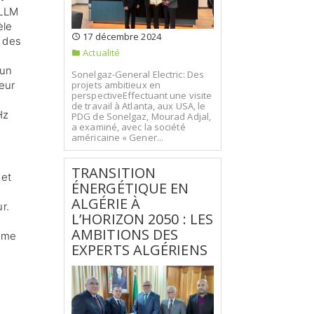
ALLM
èle
17 décembre 2024
t des
Actualité
 un
Sonelgaz-General Electric: Des
projets ambitieux en
seur
perspectiveEffectuant une visite
de travail à Atlanta, aux USA, le
Hz
PDG de Sonelgaz, Mourad Adjal,
a examiné, avec la société
américaine « Gener...
TRANSITION
 et
ÉNERGÉTIQUE EN
ALGÉRIE À
r.
L’HORIZON 2050 : LES
AMBITIONS DES
même
EXPERTS ALGÉRIENS