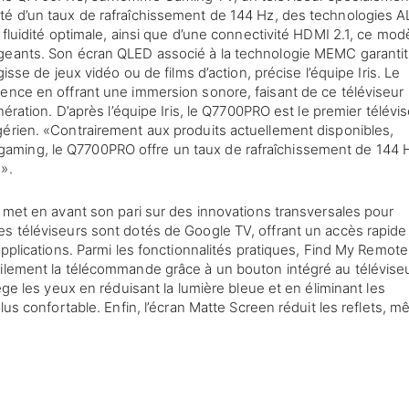
té d’un taux de rafraîchissement de 144 Hz, des technologies 
 fluidité optimale, ainsi que d’une connectivité HDMI 2.1, ce mod
igeants. Son écran QLED associé à la technologie MEMC garanti
isse de jeux vidéo ou de films d’action, précise l’équipe Iris. Le
ence en offrant une immersion sonore, faisant de ce téléviseur
nération. D’après l’équipe Iris, le Q7700PRO est le premier télévi
gérien. «Contrairement aux produits actuellement disponibles,
aming, le Q7700PRO offre un taux de rafraîchissement de 144 
».
s met en avant son pari sur des innovations transversales pour
s téléviseurs sont dotés de Google TV, offrant un accès rapide
applications. Parmi les fonctionnalités pratiques, Find My Remote
cilement la télécommande grâce à un bouton intégré au téléviseu
ège les yeux en réduisant la lumière bleue et en éliminant les
lus confortable. Enfin, l’écran Matte Screen réduit les reflets, 