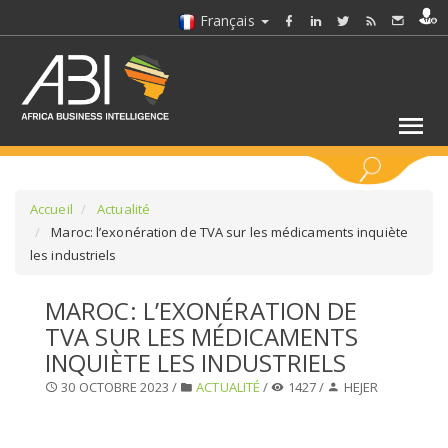
Français
MOTS CLÉS
Accueil
Actualité
Maroc: l’exonération de TVA sur les médicaments inquiète
les industriels
SÉLECTIONNEZ UN/DES SECTEURS
MAROC: L’EXONÉRATION DE
SÉLECTIONNEZ UN DOSSIER
TVA SUR LES MÉDICAMENTS
INQUIÈTE LES INDUSTRIELS
SELECTIONNEZ UNE SECTION
30 OCTOBRE 2023 /
ACTUALITÉ
/
1427 /
HEJER
SÉLECTIONNEZ UNE CATÉGORIE