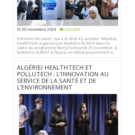
30 novembre 2024
Actualité
Données de santé : qui a le droit d’y accéder ?MeetUp
HealthTech organisé par Medafco-ALINOV dans le
cadre du programme MercyTechLundi 25 novembre, à
la Maison ALINOV à Tipaza, un débat passionnant a...
ALGÉRIE/ HEALTHTECH ET
POLLUTECH : L’INNOVATION AU
SERVICE DE LA SANTÉ ET DE
L’ENVIRONNEMENT