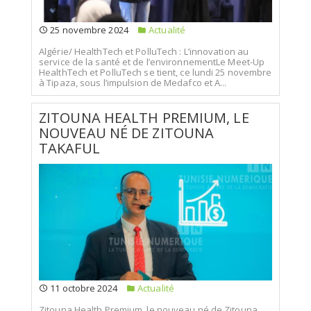
25 novembre 2024
Actualité
Algérie/ HealthTech et PolluTech : L’innovation au
service de la santé et de l’environnementLe Meet-Up
HealthTech et PolluTech se tient, ce lundi 25 novembre
à Tipaza, sous l’impulsion de Medafco et A...
ZITOUNA HEALTH PREMIUM, LE
NOUVEAU NÉ DE ZITOUNA
TAKAFUL
11 octobre 2024
Actualité
Zitouna Health Premium, le nouveau né de Zitouna