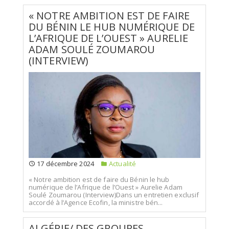
« NOTRE AMBITION EST DE FAIRE
DU BÉNIN LE HUB NUMÉRIQUE DE
L’AFRIQUE DE L’OUEST » AURELIE
ADAM SOULÉ ZOUMAROU
(INTERVIEW)
17 décembre 2024
Actualité
« Notre ambition est de faire du Bénin le hub
numérique de l’Afrique de l’Ouest » Aurelie Adam
Soulé Zoumarou (Interview)Dans un entretien exclusif
accordé à l’Agence Ecofin, la ministre bén...
ALGÉRIE/ DES GROUPES