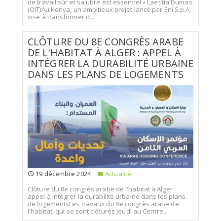
de travail sûr et salubre est essentiel » Laetitia Dumas
(OIT)Au Kenya, un ambitieux projet lancé par Eni S.p.A.
vise à transformer d...
CLÔTURE DU 8E CONGRÈS ARABE
DE L'HABITAT À ALGER : APPEL À
INTÉGRER LA DURABILITÉ URBAINE
DANS LES PLANS DE LOGEMENTS
19 décembre 2024
Actualité
Clôture du 8e congrès arabe de l'habitat à Alger :
appel à intégrer la durabilité urbaine dans les plans
de logementsLes travaux du 8e congrès arabe de
l'habitat, qui se sont clôturés jeudi au Centre...