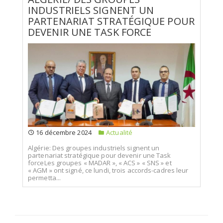
INDUSTRIELS SIGNENT UN
PARTENARIAT STRATÉGIQUE POUR
DEVENIR UNE TASK FORCE
16 décembre 2024
Actualité
Algérie: Des groupes industriels signent un
partenariat stratégique pour devenir une Task
forceLes groupes « MADAR », « ACS » « SNS » et
« AGM » ont signé, ce lundi, trois accords-cadres leur
permetta...