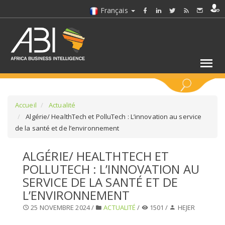
Français
MOTS CLÉS
Accueil
Actualité
Algérie/ HealthTech et PolluTech : L’innovation au service
de la santé et de l’environnement
SÉLECTIONNEZ UN/DES SECTEURS
ALGÉRIE/ HEALTHTECH ET
SÉLECTIONNEZ UN DOSSIER
POLLUTECH : L’INNOVATION AU
SERVICE DE LA SANTÉ ET DE
SELECTIONNEZ UNE SECTION
L’ENVIRONNEMENT
25 NOVEMBRE 2024 /
ACTUALITÉ
/
1501 /
HEJER
SÉLECTIONNEZ UNE CATÉGORIE