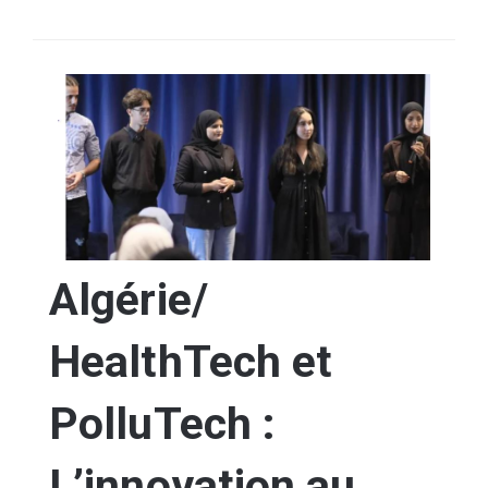
SÉLECTIONNEZ UN/DES PAYS
Algérie/
HealthTech et
PolluTech :
L’innovation au