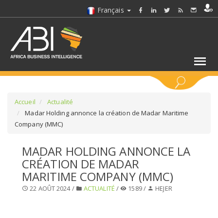
Français
MOTS CLÉS
Accueil
Actualité
Madar Holding annonce la création de Madar Maritime
Company (MMC)
SÉLECTIONNEZ UN/DES SECTEURS
MADAR HOLDING ANNONCE LA
SÉLECTIONNEZ UN DOSSIER
CRÉATION DE MADAR
MARITIME COMPANY (MMC)
SELECTIONNEZ UNE SECTION
22 AOÛT 2024 /
ACTUALITÉ
/
1589 /
HEJER
SÉLECTIONNEZ UNE CATÉGORIE