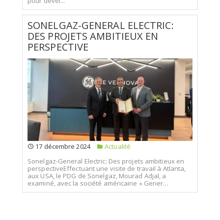
pour dével...
SONELGAZ-GENERAL ELECTRIC:
DES PROJETS AMBITIEUX EN
PERSPECTIVE
17 décembre 2024
Actualité
Sonelgaz-General Electric: Des projets ambitieux en
perspectiveEffectuant une visite de travail à Atlanta,
aux USA, le PDG de Sonelgaz, Mourad Adjal, a
examiné, avec la société américaine « Gener...