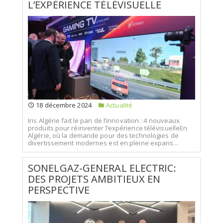
L’EXPÉRIENCE TÉLÉVISUELLE
18 décembre 2024
Actualité
Iris Algérie fait le pari de l’innovation : 4 nouveaux
produits pour réinventer l’expérience télévisuelleEn
Algérie, où la demande pour des technologies de
divertissement modernes est en pleine expans...
SONELGAZ-GENERAL ELECTRIC:
DES PROJETS AMBITIEUX EN
PERSPECTIVE