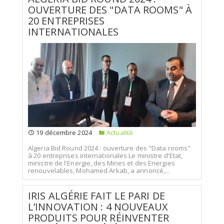
OUVERTURE DES "DATA ROOMS" À
20 ENTREPRISES
INTERNATIONALES
19 décembre 2024
Actualité
Algeria Bid Round 2024 : ouverture des "Data rooms"
à 20 entreprises internationales Le ministre d'Etat,
ministre de l'Energie, des Mines et des Energies
renouvelables, Mohamed Arkab, a annoncé,...
IRIS ALGÉRIE FAIT LE PARI DE
L’INNOVATION : 4 NOUVEAUX
PRODUITS POUR RÉINVENTER