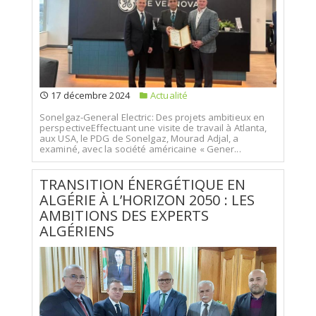
17 décembre 2024
Actualité
Sonelgaz-General Electric: Des projets ambitieux en
perspectiveEffectuant une visite de travail à Atlanta,
aux USA, le PDG de Sonelgaz, Mourad Adjal, a
examiné, avec la société américaine « Gener...
TRANSITION ÉNERGÉTIQUE EN
ALGÉRIE À L’HORIZON 2050 : LES
AMBITIONS DES EXPERTS
ALGÉRIENS