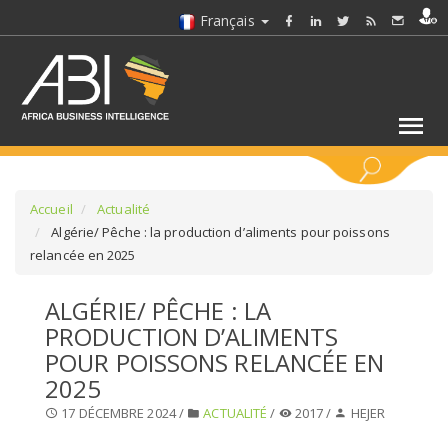
Français
MOTS CLÉS
Accueil
Actualité
Algérie/ Pêche : la production d’aliments pour poissons
relancée en 2025
SÉLECTIONNEZ UN/DES SECTEURS
ALGÉRIE/ PÊCHE : LA
SÉLECTIONNEZ UN DOSSIER
PRODUCTION D’ALIMENTS
POUR POISSONS RELANCÉE EN
SELECTIONNEZ UNE SECTION
2025
17 DÉCEMBRE 2024 /
ACTUALITÉ
/
2017 /
HEJER
SÉLECTIONNEZ UNE CATÉGORIE