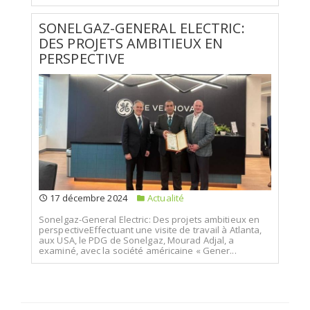
SONELGAZ-GENERAL ELECTRIC:
DES PROJETS AMBITIEUX EN
PERSPECTIVE
17 décembre 2024
Actualité
Sonelgaz-General Electric: Des projets ambitieux en
perspectiveEffectuant une visite de travail à Atlanta,
aux USA, le PDG de Sonelgaz, Mourad Adjal, a
examiné, avec la société américaine « Gener...