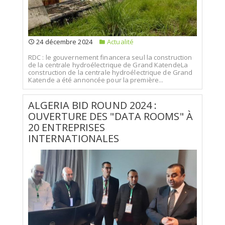
24 décembre 2024
Actualité
RDC : le gouvernement financera seul la construction
de la centrale hydroélectrique de Grand KatendeLa
construction de la centrale hydroélectrique de Grand
Katende a été annoncée pour la première...
ALGERIA BID ROUND 2024 :
OUVERTURE DES "DATA ROOMS" À
20 ENTREPRISES
INTERNATIONALES