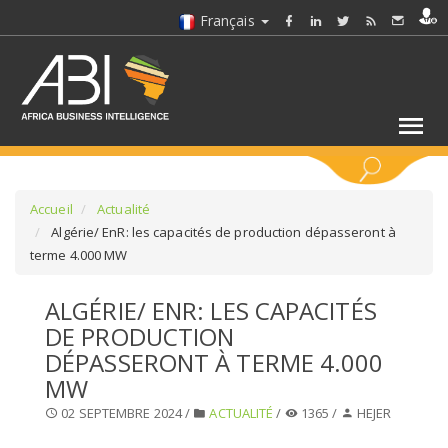
Français
MOTS CLÉS
Accueil
Actualité
Algérie/ EnR: les capacités de production dépasseront à
terme 4.000 MW
SÉLECTIONNEZ UN/DES SECTEURS
ALGÉRIE/ ENR: LES CAPACITÉS
SÉLECTIONNEZ UN DOSSIER
DE PRODUCTION
DÉPASSERONT À TERME 4.000
SELECTIONNEZ UNE SECTION
MW
02 SEPTEMBRE 2024 /
ACTUALITÉ
/
1365 /
HEJER
SÉLECTIONNEZ UNE CATÉGORIE