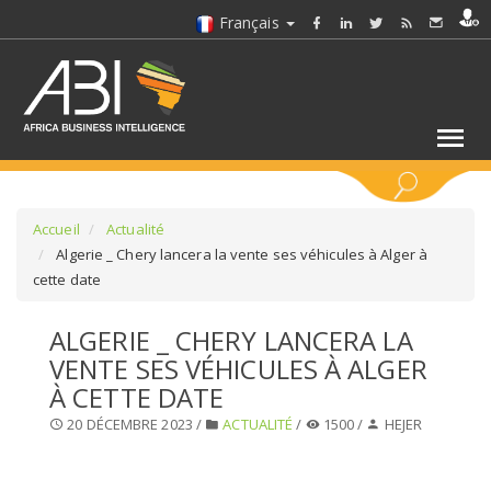
Français
MOTS CLÉS
Accueil
Actualité
Algerie _ Chery lancera la vente ses véhicules à Alger à
cette date
SÉLECTIONNEZ UN/DES SECTEURS
ALGERIE _ CHERY LANCERA LA
SÉLECTIONNEZ UN DOSSIER
VENTE SES VÉHICULES À ALGER
À CETTE DATE
SELECTIONNEZ UNE SECTION
20 DÉCEMBRE 2023 /
ACTUALITÉ
/
1500 /
HEJER
SÉLECTIONNEZ UNE CATÉGORIE