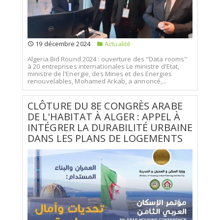
19 décembre 2024
Actualité
Algeria Bid Round 2024 : ouverture des "Data rooms"
à 20 entreprises internationales Le ministre d'Etat,
ministre de l'Energie, des Mines et des Energies
renouvelables, Mohamed Arkab, a annoncé,...
CLÔTURE DU 8E CONGRÈS ARABE
DE L'HABITAT À ALGER : APPEL À
INTÉGRER LA DURABILITÉ URBAINE
DANS LES PLANS DE LOGEMENTS