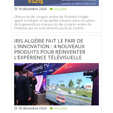
19 décembre 2024
Actualité
Clôture du 8e congrès arabe de l'habitat à Alger :
appel à intégrer la durabilité urbaine dans les plans
de logementsLes travaux du 8e congrès arabe de
l'habitat, qui se sont clôturés jeudi au Centre...
IRIS ALGÉRIE FAIT LE PARI DE
L’INNOVATION : 4 NOUVEAUX
PRODUITS POUR RÉINVENTER
L’EXPÉRIENCE TÉLÉVISUELLE
18 décembre 2024
Actualité