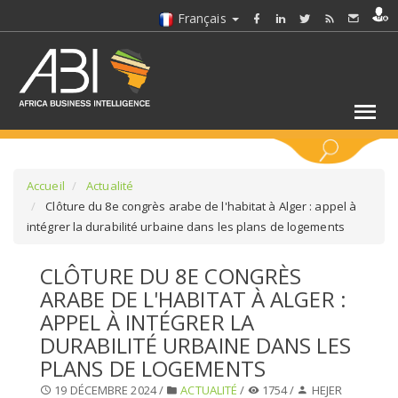
Français
MOTS CLÉS
Accueil
Actualité
Clôture du 8e congrès arabe de l'habitat à Alger : appel à
intégrer la durabilité urbaine dans les plans de logements
SÉLECTIONNEZ UN/DES SECTEURS
CLÔTURE DU 8E CONGRÈS
SÉLECTIONNEZ UN DOSSIER
ARABE DE L'HABITAT À ALGER :
APPEL À INTÉGRER LA
SELECTIONNEZ UNE SECTION
DURABILITÉ URBAINE DANS LES
PLANS DE LOGEMENTS
SÉLECTIONNEZ UNE CATÉGORIE
19 DÉCEMBRE 2024 /
ACTUALITÉ
/
1754 /
HEJER