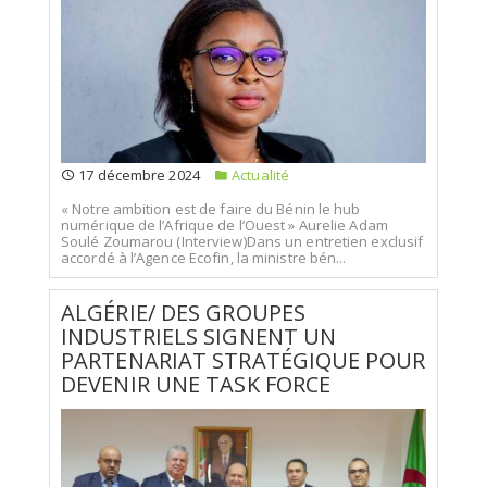
17 décembre 2024
Actualité
« Notre ambition est de faire du Bénin le hub
numérique de l’Afrique de l’Ouest » Aurelie Adam
Soulé Zoumarou (Interview)Dans un entretien exclusif
accordé à l’Agence Ecofin, la ministre bén...
ALGÉRIE/ DES GROUPES
INDUSTRIELS SIGNENT UN
PARTENARIAT STRATÉGIQUE POUR
DEVENIR UNE TASK FORCE