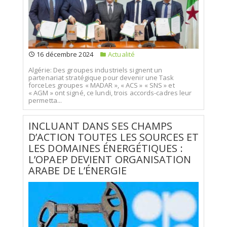
16 décembre 2024
Actualité
Algérie: Des groupes industriels signent un
partenariat stratégique pour devenir une Task
forceLes groupes « MADAR », « ACS » « SNS » et
« AGM » ont signé, ce lundi, trois accords-cadres leur
permetta...
INCLUANT DANS SES CHAMPS
D’ACTION TOUTES LES SOURCES ET
LES DOMAINES ÉNERGÉTIQUES :
L’OPAEP DEVIENT ORGANISATION
ARABE DE L’ÉNERGIE