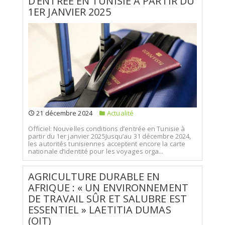
D’ENTRÉE EN TUNISIE À PARTIR DU
1ER JANVIER 2025
21 décembre 2024
Actualité
Officiel: Nouvelles conditions d’entrée en Tunisie à
partir du 1er janvier 2025Jusqu’au 31 décembre 2024,
les autorités tunisiennes acceptent encore la carte
nationale d’identité pour les voyages orga...
AGRICULTURE DURABLE EN
AFRIQUE : « UN ENVIRONNEMENT
DE TRAVAIL SÛR ET SALUBRE EST
ESSENTIEL » LAETITIA DUMAS
(OIT)