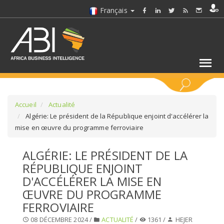
Français
MOTS CLÉS
Accueil
Actualité
Algérie: Le président de la République enjoint d'accélérer la
mise en œuvre du programme ferroviaire
SÉLECTIONNEZ UN/DES SECTEURS
ALGÉRIE: LE PRÉSIDENT DE LA
SÉLECTIONNEZ UN DOSSIER
RÉPUBLIQUE ENJOINT
D'ACCÉLÉRER LA MISE EN
SELECTIONNEZ UNE SECTION
ŒUVRE DU PROGRAMME
FERROVIAIRE
SÉLECTIONNEZ UNE CATÉGORIE
08 DÉCEMBRE 2024 /
ACTUALITÉ
/
1361 /
HEJER