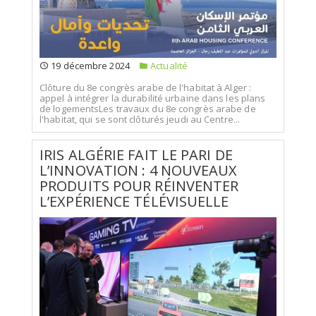
19 décembre 2024
Actualité
Clôture du 8e congrès arabe de l'habitat à Alger :
appel à intégrer la durabilité urbaine dans les plans
de logementsLes travaux du 8e congrès arabe de
l'habitat, qui se sont clôturés jeudi au Centre...
IRIS ALGÉRIE FAIT LE PARI DE
L’INNOVATION : 4 NOUVEAUX
PRODUITS POUR RÉINVENTER
L’EXPÉRIENCE TÉLÉVISUELLE