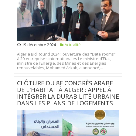
19 décembre 2024
Actualité
Algeria Bid Round 2024 : ouverture des "Data rooms"
à 20 entreprises internationales Le ministre d'Etat,
ministre de l'Energie, des Mines et des Energies
renouvelables, Mohamed Arkab, a annoncé,...
CLÔTURE DU 8E CONGRÈS ARABE
DE L'HABITAT À ALGER : APPEL À
INTÉGRER LA DURABILITÉ URBAINE
DANS LES PLANS DE LOGEMENTS