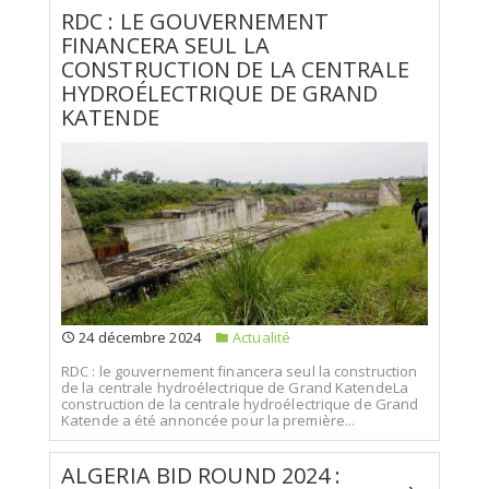
RDC : LE GOUVERNEMENT
FINANCERA SEUL LA
CONSTRUCTION DE LA CENTRALE
HYDROÉLECTRIQUE DE GRAND
KATENDE
24 décembre 2024
Actualité
RDC : le gouvernement financera seul la construction
de la centrale hydroélectrique de Grand KatendeLa
construction de la centrale hydroélectrique de Grand
Katende a été annoncée pour la première...
ALGERIA BID ROUND 2024 :