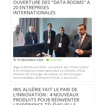
OUVERTURE DES "DATA ROOMS" À
20 ENTREPRISES
INTERNATIONALES
19 décembre 2024
Actualité
Algeria Bid Round 2024 : ouverture des "Data rooms"
à 20 entreprises internationales Le ministre d'Etat,
ministre de l'Energie, des Mines et des Energies
renouvelables, Mohamed Arkab, a annoncé,...
IRIS ALGÉRIE FAIT LE PARI DE
L’INNOVATION : 4 NOUVEAUX
PRODUITS POUR RÉINVENTER
L’EXPÉRIENCE TÉLÉVISUELLE