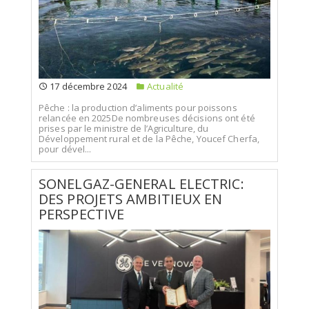
17 décembre 2024
Actualité
Pêche : la production d’aliments pour poissons
relancée en 2025De nombreuses décisions ont été
prises par le ministre de l’Agriculture, du
Développement rural et de la Pêche, Youcef Cherfa,
pour dével...
SONELGAZ-GENERAL ELECTRIC:
DES PROJETS AMBITIEUX EN
PERSPECTIVE