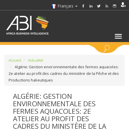
Français
MOTS CLÉS
Accueil
Actualité
Algérie: Gestion environnementale des fermes aquacoles:
2e atelier au profit des cadres du ministère de la Pêche et des
SÉLECTIONNEZ UN/DES SECTEURS
Productions halieutiques
SÉLECTIONNEZ UN DOSSIER
ALGÉRIE: GESTION
ENVIRONNEMENTALE DES
SELECTIONNEZ UNE SECTION
FERMES AQUACOLES: 2E
ATELIER AU PROFIT DES
SÉLECTIONNEZ UNE CATÉGORIE
CADRES DU MINISTÈRE DE LA