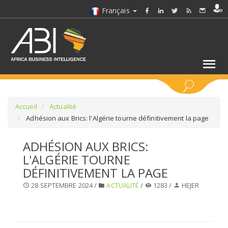
Français
MOTS CLÉS
Accueil
Actualité
Adhésion aux Brics: l'Algérie tourne définitivement la page
SÉLECTIONNEZ UN/DES SECTEURS
ADHÉSION AUX BRICS:
L'ALGÉRIE TOURNE
SÉLECTIONNEZ UN DOSSIER
DÉFINITIVEMENT LA PAGE
28 SEPTEMBRE 2024 /
ACTUALITÉ
/
1283 /
HEJER
SELECTIONNEZ UNE SECTION
SÉLECTIONNEZ UNE CATÉGORIE