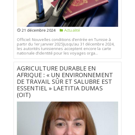
21 décembre 2024
Actualité
Officiel: Nouvelles conditions d’entrée en Tunisie à
partir du 1er janvier 2025Jusqu’au 31 décembre 2024,
les autorités tunisiennes acceptent encore la carte
nationale d’identité pour les voyages orga...
AGRICULTURE DURABLE EN
AFRIQUE : « UN ENVIRONNEMENT
DE TRAVAIL SÛR ET SALUBRE EST
ESSENTIEL » LAETITIA DUMAS
(OIT)