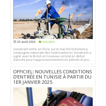
20 août 2024
Actualité
Sonatrach entre en force sur le marché brésilienLa
compagnie nationale des hydrocarbures Sonatrach a
signé avec le Brésil un nouveau contrat en début
d’année pour l’approvisionnement en pétrole et pro...
OFFICIEL: NOUVELLES CONDITIONS
D’ENTRÉE EN TUNISIE À PARTIR DU
1ER JANVIER 2025