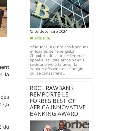
02 décembre 2024
Actualité
Afrique : L'urgence des banques
africaines de l'énergieLa
Chambre africaine de l'énergie
appelle les États africains et le
secteur privé à financer la
ment
Banque africaine de l'énergie,
qui se consacrera...
r la
RDC : RAWBANK
REMPORTE LE
 des
FORBES BEST OF
47,5
AFRICA INNOVATIVE
BANKING AWARD
2 du