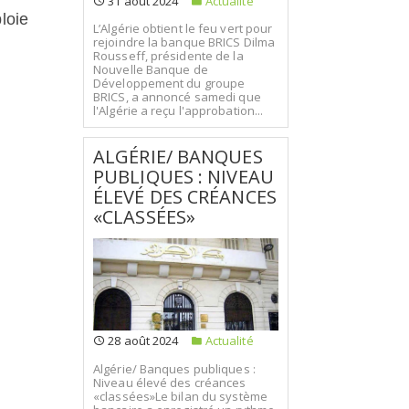
31 août 2024
Actualité
loie
L’Algérie obtient le feu vert pour
rejoindre la banque BRICS Dilma
Rousseff, présidente de la
Nouvelle Banque de
Développement du groupe
BRICS, a annoncé samedi que
l'Algérie a reçu l'approbation...
ALGÉRIE/ BANQUES
PUBLIQUES : NIVEAU
ÉLEVÉ DES CRÉANCES
«CLASSÉES»
28 août 2024
Actualité
Algérie/ Banques publiques :
Niveau élevé des créances
«classées»Le bilan du système