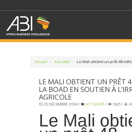
Accueil
Actualité
Le Mali obtient un prêt 48 milli
SÉLECTIONNEZ UN/DE
LE MALI OBTIENT UN PRÊT 4
LA BOAD EN SOUTIEN À L’IR
SELECTIONNEZ UNE S
AGRICOLE
20 DÉCEMBRE 2024 /
ACTUALITÉ
/
1625 /
H
Le Mali obti