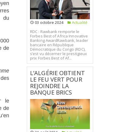
oyen
rres
, du
03 octobre 2024
Actualité
RDC : Rawbank remporte le
Forbes Best of Africa Innovative
Banking AwardRawbank, leader
 000
bancaire en République
e de
Démocratique du Congo (RDC),
s’est vu décerner le prestigieux
prix Forbes Best of Af...
amme
L’ALGÉRIE OBTIENT
 des
LE FEU VERT POUR
REJOINDRE LA
BANQUE BRICS
r le
e de
u’en