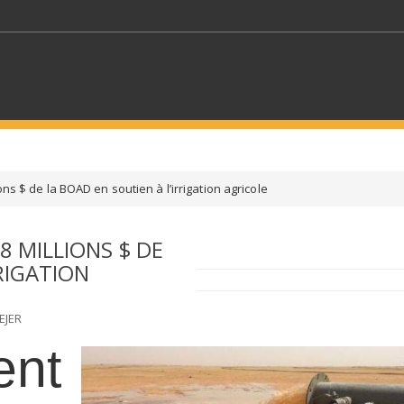
MOTS CLÉS
ons $ de la BOAD en soutien à l’irrigation agricole
S SECTEURS
SÉLECTIONNEZ UN DOSSIER
8 MILLIONS $ DE
RIGATION
ECTION
SÉLECTIONNEZ UNE CATÉGORIE
SÉLECTIO
EJER
ent