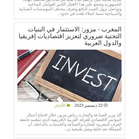
الجمهورية وشجع على هذا الاقبال الكبير العوامل المناخية
وتواصل نزول الغيث النافع.وتعرف مختلف المؤسسات الشبابية
والسياحية نسبة امتلاء بلغت في حدود...
المغرب - مزور: الاستثمار في البنيات
التحتية ضروري لتعزيز اقتصاديات إفريقيا
والدول العربية
22 ديسمبر 2023
الأخبار
أكد وزير الصناعة والتجارة، رياض مزور، خلال افتتاح أعمال
المؤتمر الاقتصادي للغرفة العربية الإفريقية الذي تنظمه جامعة
الغرف المغربية للتجارة والصناعة والخدمات، بالداخلة، أن
المملكة تعد حلقة وصل طبيعية ن...