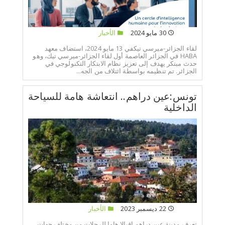
30 مايو 2024
الأخبار
لقاء الجزائر-ميرسي تيكفي 13 مايو 2024، استضاف معهد
HABA في الجزائر العاصمة أول لقاء الجزائر-ميرسي تيك، وهو
حدث مبتكر يهدف إلى تعزيز نظام الابتكار التكنولوجي في
الجزائر. تم تنظيمه بواسطة ائتلاف من الجه...
تونس:عين دراهم.. انتعاشة هامة للسياحة
الداخلية
22 ديسمبر 2023
الأخبار
تعرف مدينة عين دراهم اقبالا هاما للرحلات من مختلف جهات