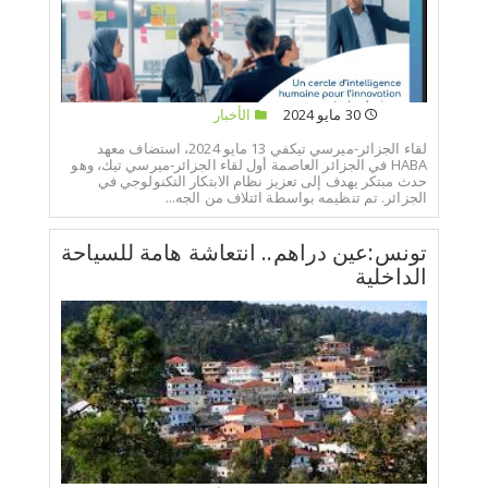
30 مايو 2024
الأخبار
لقاء الجزائر-ميرسي تيكفي 13 مايو 2024، استضاف معهد
HABA في الجزائر العاصمة أول لقاء الجزائر-ميرسي تيك، وهو
حدث مبتكر يهدف إلى تعزيز نظام الابتكار التكنولوجي في
الجزائر. تم تنظيمه بواسطة ائتلاف من الجه...
تونس:عين دراهم.. انتعاشة هامة للسياحة
الداخلية