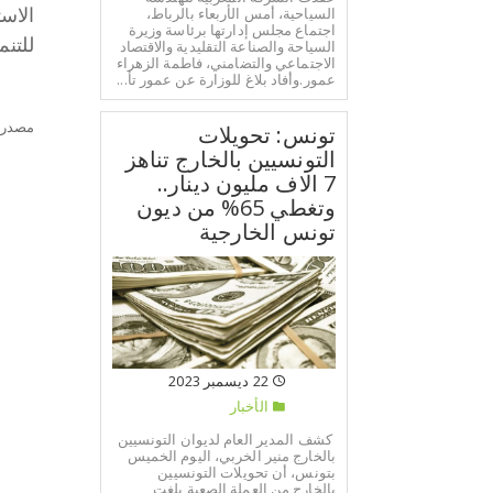
السياحية، أمس الأربعاء بالرباط،
الاس
اجتماع مجلس إدارتها برئاسة وزيرة
للتن
السياحة والصناعة التقليدية والاقتصاد
الاجتماعي والتضامني، فاطمة الزهراء
عمور.وأفاد بلاغ للوزارة عن عمور تأ...
مصدر:
تونس: تحويلات
التونسيين بالخارج تناهز
7 الاف مليون دينار..
وتغطي 65% من ديون
تونس الخارجية
22 ديسمبر 2023
الأخبار
كشف المدير العام لديوان التونسيين
بالخارج منير الخربي، اليوم الخميس
بتونس، أن تحويلات التونسيين
بالخارج من العملة الصعبة بلغت