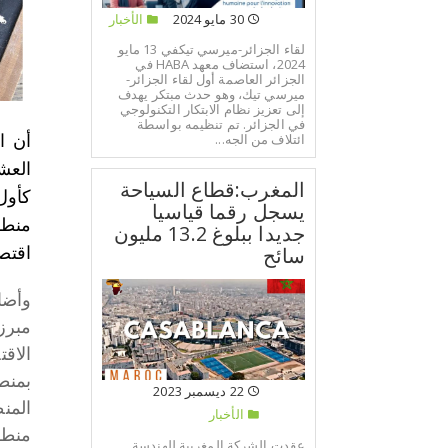
30 مايو 2024
الأخبار
لقاء الجزائر-ميرسي تيكفي 13 مايو
2024، استضاف معهد HABA في
الجزائر العاصمة أول لقاء الجزائر-
ميرسي تيك، وهو حدث مبتكر يهدف
إلى تعزيز نظام الابتكار التكنولوجي
في الجزائر. تم تنظيمه بواسطة
ائتلاف من الجه...
أن ا
العش
المغرب:قطاع السياحة
كأول
يسجل رقما قياسيا
منطق
جديدا ببلوغ 13.2 مليون
سائح
اقتصا
وأضا
مبرز
الاق
بمنط
22 ديسمبر 2023
المن
الأخبار
منطق
عقدت الشركة المغربية للهندسة