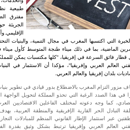
والخدمات،
طبيعية نظر
مفترق الطر
الجريئة حول
الإقليمي.
وأ
لخبرة التي اكتسبها المغرب في مجال التنمية، والبنيات الت
رين الماضية، بما في ذلك ميناء طنجة المتوسط كأول ميناء في
 قطار فائق السرعة في إفريقيا، "كلها مكتسبات يمكن للمملكة 
تي العالم العربي وإفريقيا"، مؤكدا أن الاستثمار في البني
ديات بلدان إفريقيا والعالم العربي.
ف مزور التزام المغرب بالاضطلاع بدور قيادي في تطوير بنيات 
ا في هذا الصدد الرغبة التي تحذو المملكة لتحويل الواجهة
تصادي، كما وجه دعوته لمختلف الفاعلين الاقتصاديين العر
قة التبادل الحر القارية الإفريقية والمنطقة العربية، بهدف
طقتين عبر استثمار الإطار القانوني المنظم للمبادلات التجاري
تي العالم العربي وإفريقيا ترتبط بشكل وثيق بقدرة ال