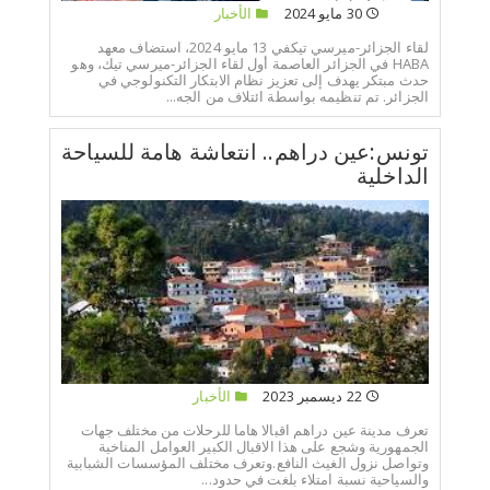
30 مايو 2024
الأخبار
لقاء الجزائر-ميرسي تيكفي 13 مايو 2024، استضاف معهد
HABA في الجزائر العاصمة أول لقاء الجزائر-ميرسي تيك، وهو
حدث مبتكر يهدف إلى تعزيز نظام الابتكار التكنولوجي في
الجزائر. تم تنظيمه بواسطة ائتلاف من الجه...
تونس:عين دراهم.. انتعاشة هامة للسياحة
الداخلية
22 ديسمبر 2023
الأخبار
تعرف مدينة عين دراهم اقبالا هاما للرحلات من مختلف جهات
الجمهورية وشجع على هذا الاقبال الكبير العوامل المناخية
وتواصل نزول الغيث النافع.وتعرف مختلف المؤسسات الشبابية
والسياحية نسبة امتلاء بلغت في حدود...