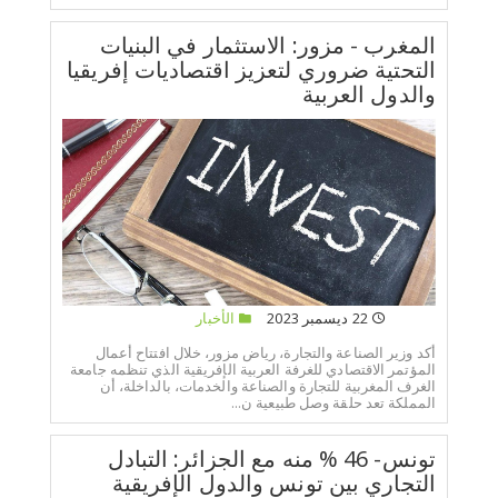
المغرب - مزور: الاستثمار في البنيات
التحتية ضروري لتعزيز اقتصاديات إفريقيا
والدول العربية
22 ديسمبر 2023
الأخبار
أكد وزير الصناعة والتجارة، رياض مزور، خلال افتتاح أعمال
المؤتمر الاقتصادي للغرفة العربية الإفريقية الذي تنظمه جامعة
الغرف المغربية للتجارة والصناعة والخدمات، بالداخلة، أن
المملكة تعد حلقة وصل طبيعية ن...
تونس- 46 % منه مع الجزائر: التبادل
التجاري بين تونس والدول الإفريقية