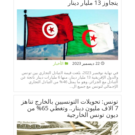
يتجاوز 13 مليار دينار
22 ديسمبر 2023
الأخبار
في نهاية نوفمبر 2023، بلغت قيمة التبادل التجاري بين تونس
والدول الإفريقية 13 مليار دينار، منها 6 مليارات دينار ناتجة عن
التبادل مع الجزائر، وهو ما يمثل 46% من التبادل التجاري
الإجمالي لتونس مع جميع ال...
تونس: تحويلات التونسيين بالخارج تناهز
7 الاف مليون دينار.. وتغطي 65% من
ديون تونس الخارجية