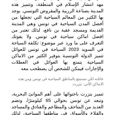
مهد انتشار الإسلام في المنطقة، وتتميز هذه
المدينة بصناعة الزربية والمقروض التونسي. يوجد
بها الكثير من المعالم السياحية التي تجعلها من
أفضل المدن السياحية في تونس وهي المدينة
القديمة ومسجد عقبة بن نافع، لذلك تعتبر من
افضل اماكن سياحية في تونس. ولا يفوتك
التعرف على ما ورد عبر موضوع: تكلفة السياحة
في السويد 2023 السياحة في تونس للعوائل
تتميز الدولة التونسية بتوفير الكثير من الاماكن
السياحية يتمتع بها العوائل في العطلات
والإجازات فيمكن للشخص أن يصطحب معه
عائلته لكي تستمتع بالمناطق السياحية في تونس ومن هذه
الاماكن الآتي: بنزرت
تتميز بنزرت باحتوائها على أهم الموانئ البحرية،
وتبعد عن تونس بحوالي 65 كيلومترًا، وتضم
العديد من المتاحف والمطاعم والفنادق والمساجد
والقلاع و
الأسواق
في مناطقها السياحية، لذلك