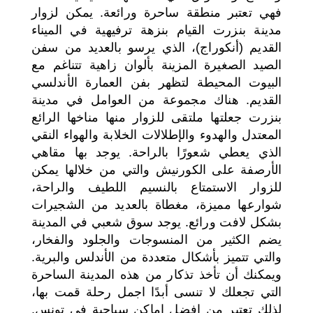
فهي تعتبر منطقة ساحرة ورائعة. يمكن لزوار
مدينة بنزرت القيام بنزهة ترفيهية في الميناء
القديم (أنكوراج)، الذي يرسو بالعديد من سفن
الصيد الصغيرة المزينة بألوان زاهية تتناغم مع
البيوت المحيطة لتظهر بفن العمارة الأندلسي
القديم. هناك مجموعة من العوامل في مدينة
بنزرت جعلتها ملتقى للزوار منها مناخها الرائع
المعتدل والهدوء والإطلالات الخلابة والهواء النقي
الذي يعطي شعورًا بالراحة. يوجد بها مقاهي
الأرصفة على الكورنيش والتي من خلالها يمكن
للزوار الاستمتاع بالنسيم اللطيف والراحة،
شوارعها مميزة، مغطاة بالعديد من الشجيرات
بشكل لافت ورائع. يوجد سوق شعبي في المدينة
يضم الكثير من المنسوجات والجلود والفخار،
والتي تتميز بأشكال متعددة من الأندلس والبرية.
ويمكنك أن تأخذ تذكار من هذه المدينة الساحرة
التي تجعلك لا تنسى أبدًا اجمل رحلة قمت بها،
لذلك تعتبر من افضل اماكن سياحية في تونس.