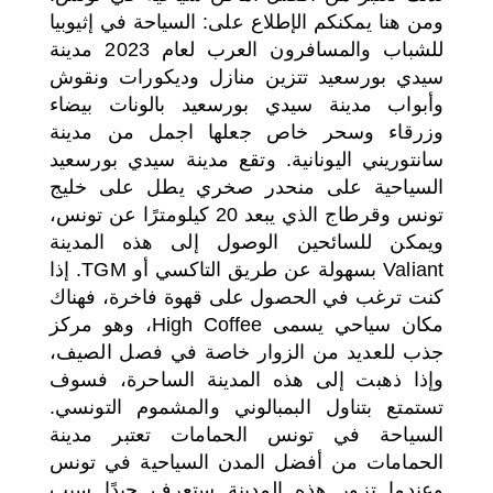
ومن هنا يمكنكم الإطلاع على: السياحة في إثيوبيا
للشباب والمسافرون العرب لعام 2023 مدينة
سيدي بورسعيد تتزين منازل وديكورات ونقوش
وأبواب مدينة سيدي بورسعيد بالونات بيضاء
وزرقاء وسحر خاص جعلها اجمل من مدينة
سانتوريني اليونانية. وتقع مدينة سيدي بورسعيد
السياحية على منحدر صخري يطل على خليج
تونس وقرطاج الذي يبعد 20 كيلومترًا عن تونس،
ويمكن للسائحين الوصول إلى هذه المدينة
Valiant بسهولة عن طريق التاكسي أو TGM. إذا
كنت ترغب في الحصول على قهوة فاخرة، فهناك
مكان سياحي يسمى High Coffee، وهو مركز
جذب للعديد من الزوار خاصة في فصل الصيف،
وإذا ذهبت إلى هذه المدينة الساحرة، فسوف
تستمتع بتناول البمبالوني والمشموم التونسي.
السياحة في تونس الحمامات تعتبر مدينة
الحمامات من أفضل المدن السياحية في تونس
وعندما تزور هذه المدينة ستعرف جيدًا سبب