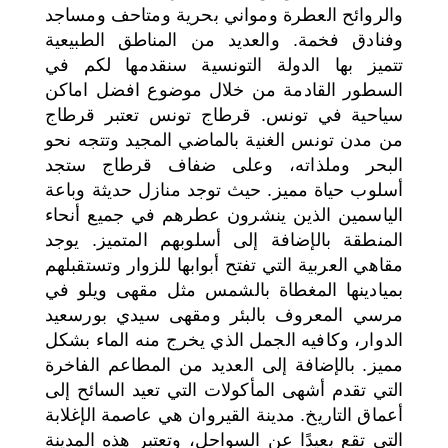
والروائح العطرة ومواني بحرية ومتاحف ومساجد
وفنادق فخمة. والعديد من المناطق الطبيعية
تتميز بها الدولة التونسية سنقدمها لكم في
السطور القادمة من خلال موضوع افضل اماكن
سياحية في تونس. قرطاج تونس تعتبر قرطاج
من مدن تونس الغنية بالماضي المجيد وتتجه نحو
البحر وملذاته، وعلى ضفاف قرطاج ستجد
أسلوب حياة مميز. حيث توجد منازل حديثة وباعة
الياسمين الذين ينشرون عطرهم في جميع أنحاء
المنطقة بالإضافة إلى أسلوبهم المتميز. يوجد
مقاهي العربية التي تفتح أبوابها للزوار وتستقبلهم
بميادينها المغطاة بالشمس مثل مقهى ويلو في
مرسي المعروف بالبئر ومقهى سيدي بورسعيد
الدوار، وكافيه الجمل الذي يخرج منه الماء بشكل
مميز. بالإضافة إلى العديد من المطاعم الفاخرة
التي تقدم أشهى المأكولات التي تعيد السائح إلى
أعماق التاريخ. مدينة القيروان هي عاصمة الإغلابة
التي تقع بعيدًا عن السواحل، وتعتبر هذه المدينة