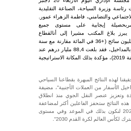
الذي عقد مجلسه الإداري اليوم الأربعاء 20 دجنبر
تحت رئاسة وزيرة السياحة، الصناعة التقليدية
لاجتماعي والتضامني، فاطمة الزهراء عمور.
مربحصيلة إيجابية على مستوى جميع
يبرز بلاغ المكتب مشيرا إلى أنالقطاع
لنسب عالية جديدة، حيث سجل عند نهاية 2023 أزيد من 13,25 مليون سائح (+36 في المائة مقارنة مع سنة
2022 و +11 في المائة مقارنة مع سنة 2019). أما في ما يتعلق بالمداخيل، فقد بلغت 88,4 مليار درهم عند
متم شهر أكتوبر 2023 (أي بما يعادل +32 في المائة مقارنة مع سنة 2019)، مؤكدة بذلك المكانة الاستراتيجية
ا لهذه النتائج المبهرة بقطاعنا السياحي
ح و مداخيل الأسفار من العملات الأجنبية"، مضيفة
ة وتعزيز عنصر النقل الجوي منذ انطلاق
هذه النتائج ستحفز الفاعلين أكثر لمضاعفة
الجهود لبلوغ هدف استقطاب 17,5 مليون سائح بحلول العام 2026 لنكون بذلك في الموعد وفي مستوى
لكأس العالم لكرة القدم 2030".