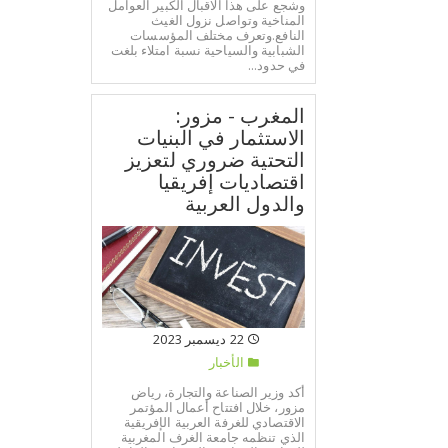
وشجع على هذا الاقبال الكبير العوامل
المناخية وتواصل نزول الغيث
النافع.وتعرف مختلف المؤسسات
الشبابية والسياحية نسبة امتلاء بلغت
في حدود...
المغرب - مزور:
الاستثمار في البنيات
التحتية ضروري لتعزيز
اقتصاديات إفريقيا
والدول العربية
22 ديسمبر 2023
الأخبار
أكد وزير الصناعة والتجارة، رياض
مزور، خلال افتتاح أعمال المؤتمر
الاقتصادي للغرفة العربية الإفريقية
الذي تنظمه جامعة الغرف المغربية