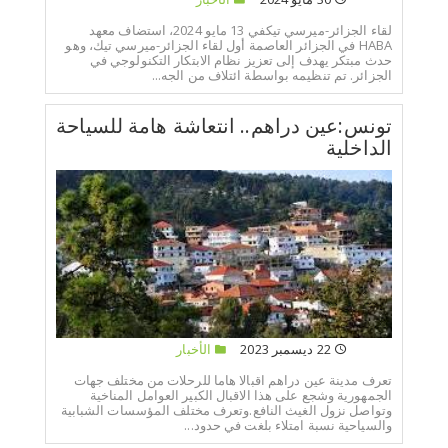
لقاء الجزائر-ميرسي تيكفي 13 مايو 2024، استضاف معهد
HABA في الجزائر العاصمة أول لقاء الجزائر-ميرسي تيك، وهو
حدث مبتكر يهدف إلى تعزيز نظام الابتكار التكنولوجي في
الجزائر. تم تنظيمه بواسطة ائتلاف من الجه...
تونس:عين دراهم.. انتعاشة هامة للسياحة
الداخلية
22 ديسمبر 2023
الأخبار
تعرف مدينة عين دراهم اقبالا هاما للرحلات من مختلف جهات
الجمهورية وشجع على هذا الاقبال الكبير العوامل المناخية
وتواصل نزول الغيث النافع.وتعرف مختلف المؤسسات الشبابية
والسياحية نسبة امتلاء بلغت في حدود...