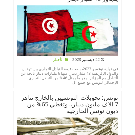
22 ديسمبر 2023
الأخبار
في نهاية نوفمبر 2023، بلغت قيمة التبادل التجاري بين تونس
والدول الإفريقية 13 مليار دينار، منها 6 مليارات دينار ناتجة عن
التبادل مع الجزائر، وهو ما يمثل 46% من التبادل التجاري
الإجمالي لتونس مع جميع ال...
تونس: تحويلات التونسيين بالخارج تناهز
7 الاف مليون دينار.. وتغطي 65% من
ديون تونس الخارجية