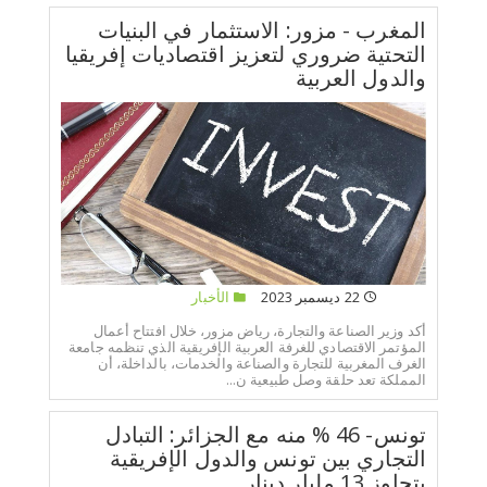
المغرب - مزور: الاستثمار في البنيات
التحتية ضروري لتعزيز اقتصاديات إفريقيا
والدول العربية
22 ديسمبر 2023
الأخبار
أكد وزير الصناعة والتجارة، رياض مزور، خلال افتتاح أعمال
المؤتمر الاقتصادي للغرفة العربية الإفريقية الذي تنظمه جامعة
الغرف المغربية للتجارة والصناعة والخدمات، بالداخلة، أن
المملكة تعد حلقة وصل طبيعية ن...
تونس- 46 % منه مع الجزائر: التبادل
التجاري بين تونس والدول الإفريقية
يتجاوز 13 مليار دينار