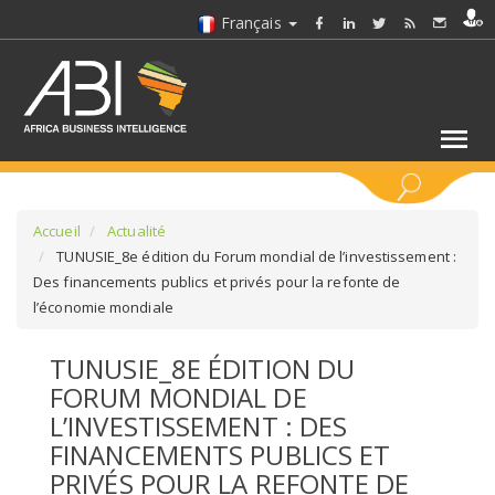
Français
MOTS CLÉS
Accueil
Actualité
TUNUSIE_8e édition du Forum mondial de l’investissement :
Des financements publics et privés pour la refonte de
SÉLECTIONNEZ UN/DES SECTEURS
l’économie mondiale
SÉLECTIONNEZ UN DOSSIER
TUNUSIE_8E ÉDITION DU
FORUM MONDIAL DE
SELECTIONNEZ UNE SECTION
L’INVESTISSEMENT : DES
FINANCEMENTS PUBLICS ET
SÉLECTIONNEZ UNE CATÉGORIE
PRIVÉS POUR LA REFONTE DE