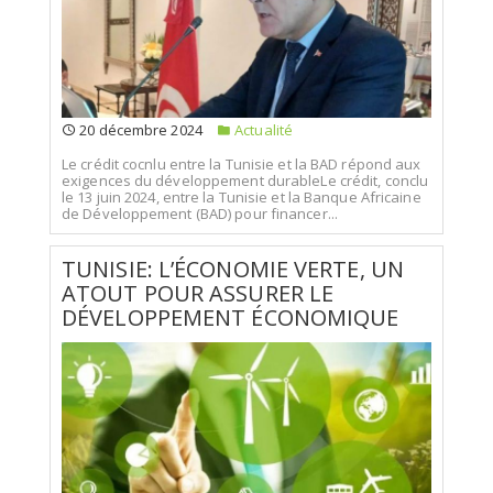
20 décembre 2024
Actualité
Le crédit cocnlu entre la Tunisie et la BAD répond aux
exigences du développement durableLe crédit, conclu
le 13 juin 2024, entre la Tunisie et la Banque Africaine
de Développement (BAD) pour financer...
TUNISIE: L’ÉCONOMIE VERTE, UN
ATOUT POUR ASSURER LE
DÉVELOPPEMENT ÉCONOMIQUE